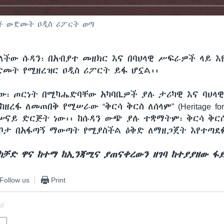
ርሶች ውድመት ዐዲስ ሪፖርት ወጣ
ለችው ሱዳን፣ በአብያተ መዘክር እና በባህላዊ ሥፍራዎች ላይ እ
ድመት የሚዘረዝር ዐዲስ ሪፖርት ይፋ ሆኗል፡፡
ው፣ ጦርነት በሚካሔድባቸው አካባቢዎች ያሉ ታሪካዊ እና ባህላዊ
ረፋ ለመጠበቅ የሚሠራው “ቅርሳ ቅርስ ለሰላም” (Heritage for 
 ሠናይ ድርጅት ነው፡፡ ከሱዳን ውጭ ያሉ ተቋማትም፣ ቅርሳ ቅር
ቦታ በአፋጣኝ ማውጣት የሚያስችል ዕቅድ ለማዘጋጀት እየተጣደፉ
 ከቻድ ዋና ከተማ ከኢንጃሚና ያጠናቀረውን ዘገባ ከተያያዘው ፋ
Follow us
Print
of