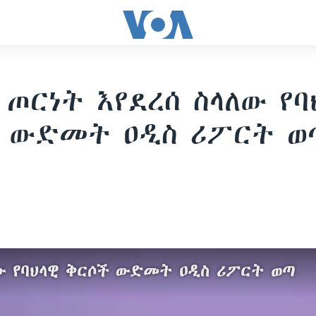
 ጦርነት እየደረሰ ስላለው የባ
 ውድመት ዐዲስ ሪፖርት ወ
ለው የባህላዊ ቅርሶች ውድመት ዐዲስ ሪፖርት ወጣ