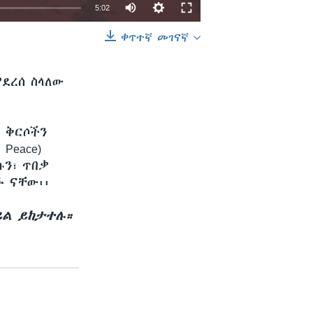
5:02
ቀጥተኛ መገናኛ
EMBED
SHARE
የደረሰ ስላለው
 ቅርሶችን
Peace)
ሱን፣ ጥበቃ
 ናቸው፡፡
ይል ይከታተሉ።