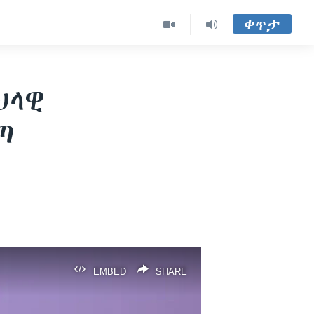
ቀጥታ
ህላዊ
ጣ
EMBED
SHARE