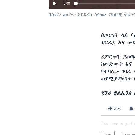
0:00
በሱዳን ጦርነት እየደረሰ ስላለው የባህላዊ ቅ
በጦርነት ላይ ባ
ዝርፊያ እና ው
ሪፖርቱን ያወጣ
ከውድመት እና ከዘ
የተባለው ገባሬ
ወደሚያገኙበት 
ሄንሪ ዊልኪንስ
አጋሩ
This item is part 