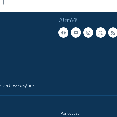
ካ
ይከተሉን
ት ሰዓት የአማርኛ ዜና
Portuguese