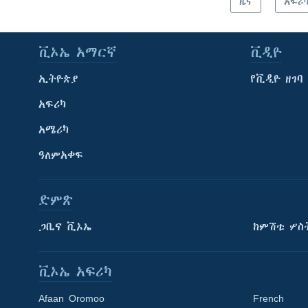
ዜና
አፍሪ
ቪኦኤ አማርኛ
ቪዲዮ
ኢትዮጵያ
የቪዲዮ ዘገባ
አፍሪካ
አሜሪካ
ዓለምአቀፍ
ድምጽ
ጋቢና ቪኦኤ
ከምሽቱ ሦስ
ቪኦኤ አፍሪካ
Afaan Oromoo
French