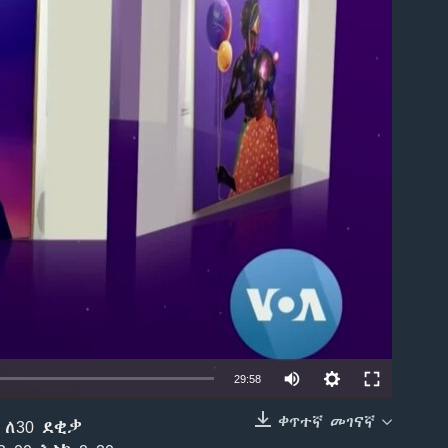
able
29:58
ቀጥተኛ መገናኛ
 ለ30 ደቂቃ
EMBED