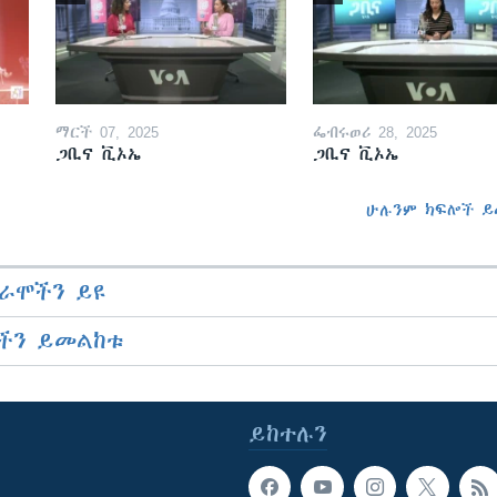
ማርች 07, 2025
ፌብሩወሪ 28, 2025
ጋቢና ቪኦኤ
ጋቢና ቪኦኤ
ሁሉንም ክፍሎች ይ
ራሞችን ይዩ
ችን ይመልከቱ
ይከተሉን