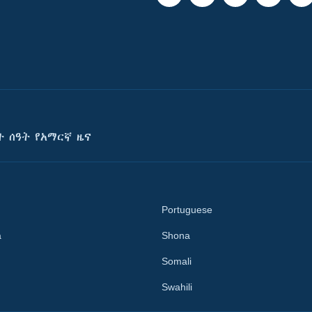
ት ሰዓት የአማርኛ ዜና
Portuguese
a
Shona
Somali
Swahili