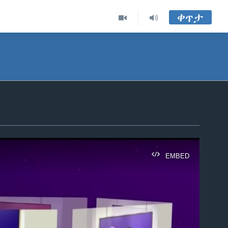
ቀጥታ
EMBED