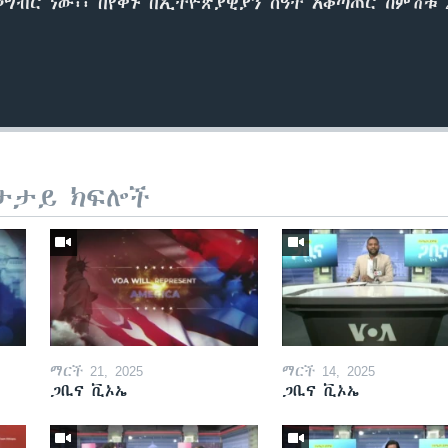
ብር ነው፡፡ በየቀኑ በኢትዮጵያዊያን ሰዓት አቆጣጠር ከምሽቱ 2፡
ታታይ ክፍሎች
ማርች 21, 2025
ማርች 14, 2025
ጋቢና ቪኦኤ
ጋቢና ቪኦኤ