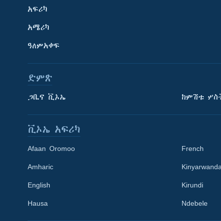
አፍሪካ
አሜሪካ
ዓለምአቀፍ
ድምጽ
ጋቢና ቪኦኤ
ከምሽቱ ሦስ
ቪኦኤ አፍሪካ
Afaan Oromoo
French
Amharic
Kinyarwand
English
Kirundi
Learning English
Hausa
Ndebele
ይከተሉን