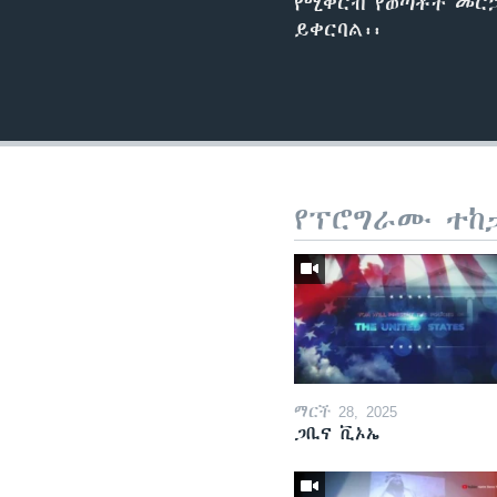
የሚቀርብ የወጣቶች መርኃግ
ይቀርባል፡፡
የፕሮግራሙ ተከ
ማርች 28, 2025
ጋቢና ቪኦኤ