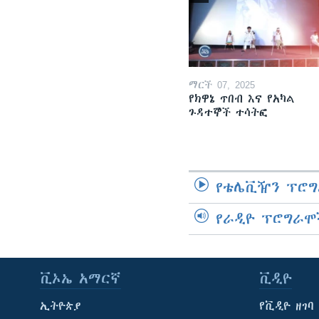
ማርች 07, 2025
የክዋኔ ጥበብ እና የአካል
ጉዳተኞች ተሳትፎ
የቴሌቪዥን ፕሮግ
የራዲዮ ፕሮግራሞ
ቪኦኤ አማርኛ
ቪዲዮ
ኢትዮጵያ
የቪዲዮ ዘገባ