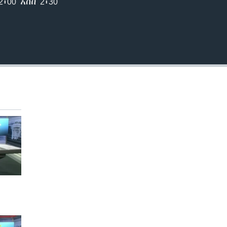
00 እስከ 2፡30