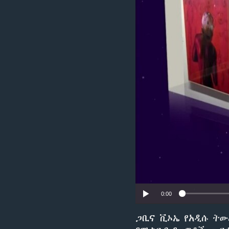
0:00
ጋቢና ቪኦኤ የአዲሱ ትው