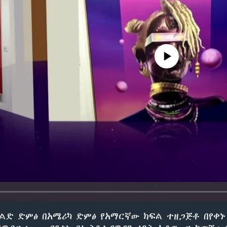
No media source currently avail
ልድ ድምፅ በአሜሪካ ድምፅ የአማርኛው ክፍል ተዘጋጅቶ በየቀኑ