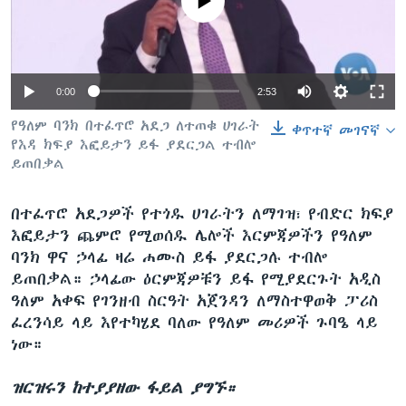
No media source currently available
ቋንቋዎች
0:00
2:53
የዓለም ባንክ በተፈጥሮ አደጋ ለተጠቁ ሀገራት
ቀጥተኛ መገናኛ
የእዳ ክፍያ እፎይታን ይፋ ያደርጋል ተብሎ
ይጠበቃል
በተፈጥሮ አደጋዎች የተጎዱ ሀገራትን ለማገዝ፣ የብድር ክፍያ
እፎይታን ጨምሮ የሚወሰዱ ሌሎች እርምጃዎችን የዓለም
ባንክ ዋና ኃላፊ ዛሬ ሐሙስ ይፋ ያደርጋሉ ተብሎ
ይጠበቃል። ኃላፊው ዕርምጃዎቹን ይፋ የሚያደርጉት አዲስ
ዓለም አቀፍ የገንዘብ ስርዓት አጀንዳን ለማስተዋወቅ ፓሪስ
ፈረንሳይ ላይ እየተካሄደ ባለው የዓለም መሪዎች ጉባዔ ላይ
ነው።
ዝርዝሩን ከተያያዘው ፋይል ያግኙ።