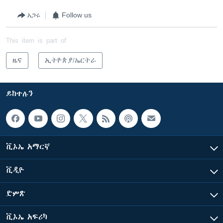
አጋሩ
Follow us
This item is part of
ዜና
ኢትዮጵያ/ኤርትራ
ይከተሉን
ቪኦኤ አማርኛ
ቪዲዮ
ድምጽ
ቪኦኤ አፍሪካ