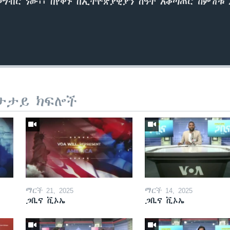
ብር ነው፡፡ በየቀኑ በኢትዮጵያዊያን ሰዓት አቆጣጠር ከምሽቱ 2፡
ታታይ ክፍሎች
ማርች 21, 2025
ማርች 14, 2025
ጋቢና ቪኦኤ
ጋቢና ቪኦኤ