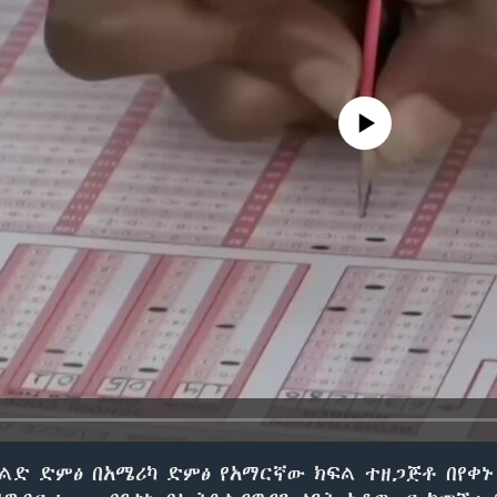
No media source currently avail
ልድ ድምፅ በአሜሪካ ድምፅ የአማርኛው ክፍል ተዘጋጅቶ በየቀኑ