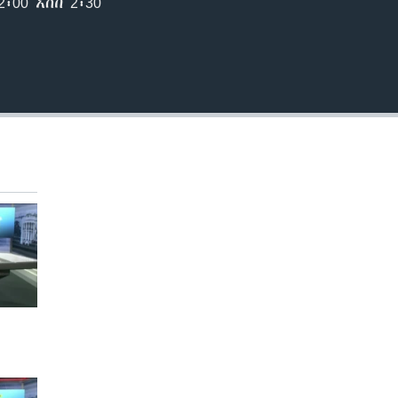
00 እስከ 2፡30