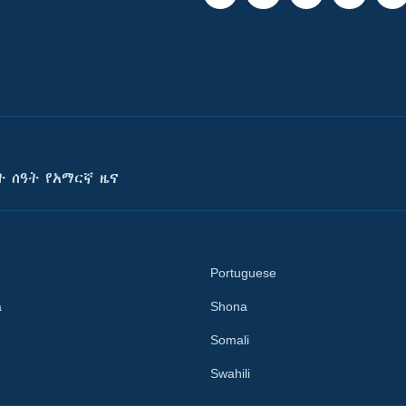
ት ሰዓት የአማርኛ ዜና
Portuguese
a
Shona
Somali
Swahili