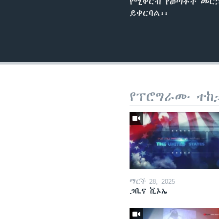
የሚቀርብ የወጣቶች መርኃግ
ይቀርባል፡፡
የፕሮግራሙ ተከ
ማርች 28, 2025
ጋቢና ቪኦኤ