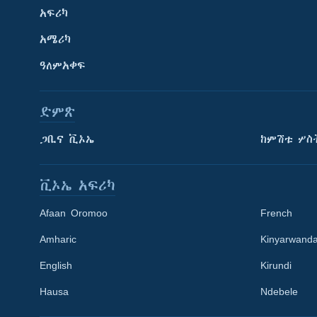
አፍሪካ
አሜሪካ
ዓለምአቀፍ
ድምጽ
ጋቢና ቪኦኤ
ከምሽቱ ሦስ
ቪኦኤ አፍሪካ
Afaan Oromoo
French
Amharic
Kinyarwand
English
Kirundi
Learning English
Hausa
Ndebele
ይከተሉን