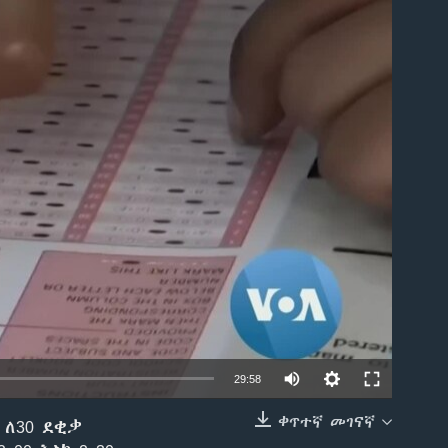
able
29:58
ቀጥተኛ መገናኛ
 ለ30 ደቂቃ
EMBED