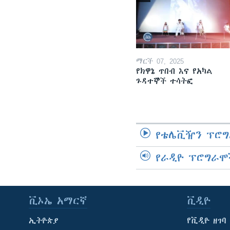
ማርች 07, 2025
የክዋኔ ጥበብ እና የአካል
ጉዳተኞች ተሳትፎ
የቴሌቪዥን ፕሮግ
የራዲዮ ፕሮግራሞ
ቪኦኤ አማርኛ
ቪዲዮ
ኢትዮጵያ
የቪዲዮ ዘገባ