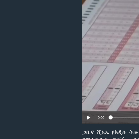
0:00
ጋቢና ቪኦኤ የአዲሱ ትው