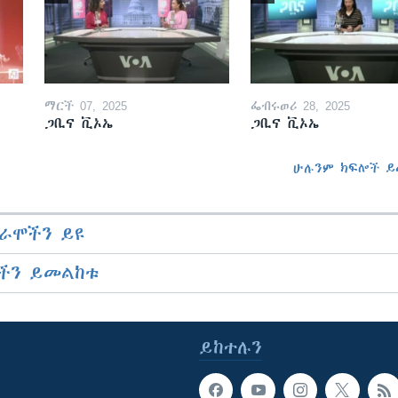
ማርች 07, 2025
ፌብሩወሪ 28, 2025
ጋቢና ቪኦኤ
ጋቢና ቪኦኤ
ሁሉንም ክፍሎች ይ
ራሞችን ይዩ
ችን ይመልከቱ
ይከተሉን