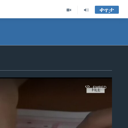
ቀጥታ
EMBED