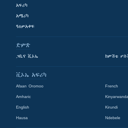
አፍሪካ
አሜሪካ
ዓለምአቀፍ
ድምጽ
ጋቢና ቪኦኤ
ከምሽቱ ሦስ
ቪኦኤ አፍሪካ
Afaan Oromoo
French
Amharic
Kinyarwand
English
Kirundi
Learning English
Hausa
Ndebele
ይከተሉን