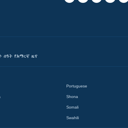
ት ሰዓት የአማርኛ ዜና
Portuguese
a
Shona
Somali
Swahili