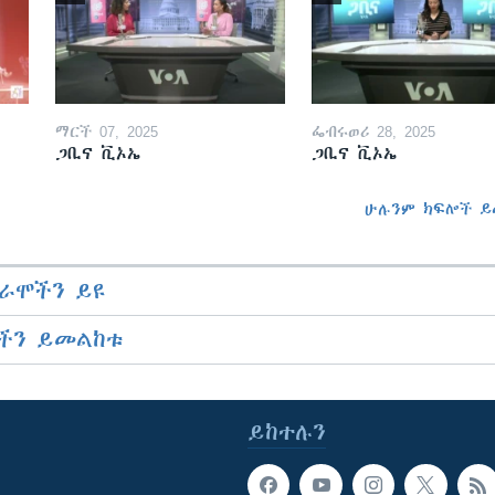
ማርች 07, 2025
ፌብሩወሪ 28, 2025
ጋቢና ቪኦኤ
ጋቢና ቪኦኤ
ሁሉንም ክፍሎች ይ
ራሞችን ይዩ
ችን ይመልከቱ
ይከተሉን