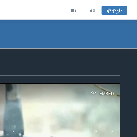
ቀጥታ
EMBED