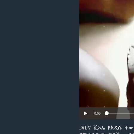
0:00
ጋቢና ቪኦኤ የአዲሱ ትው