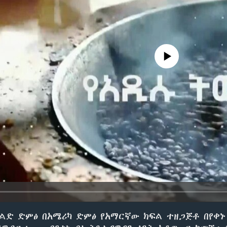
No media source currently avail
ልድ ድምፅ በአሜሪካ ድምፅ የአማርኛው ክፍል ተዘጋጅቶ በየቀኑ