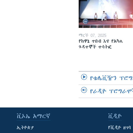
ማርች 07, 2025
የክዋኔ ጥበብ እና የአካል
ጉዳተኞች ተሳትፎ
የቴሌቪዥን ፕሮግ
የራዲዮ ፕሮግራሞ
ቪኦኤ አማርኛ
ቪዲዮ
ኢትዮጵያ
የቪዲዮ ዘገባ