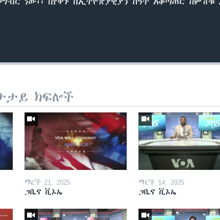
ብር ነው፡፡ በየቀኑ በኢትዮጵያዊያን ሰዓት አቆጣጠር ከምሽቱ 2፡
ታታይ ክፍሎች
ማርች 21, 2025
ማርች 14, 2025
ጋቢና ቪኦኤ
ጋቢና ቪኦኤ