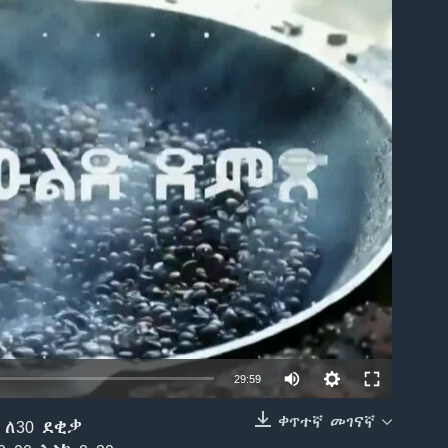
able
29:59
ቀጥተኛ መገናኛ
 ለ30 ደቂቃ
EMBED