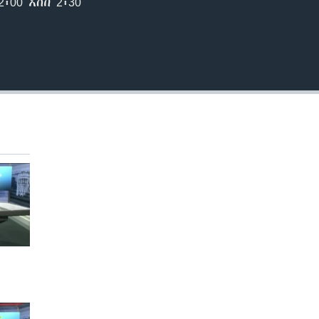
00 እስከ 2፡30