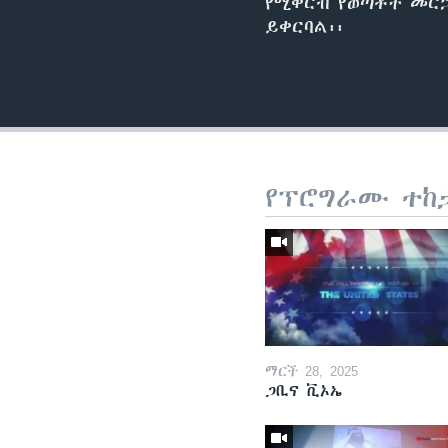
የሚቀርብ የወጣቶች መርኃግ
ይቀርባል፡፡
የፕሮግራሙ ተከ
ማርች 28, 2025
ጋቢና ቪኦኤ