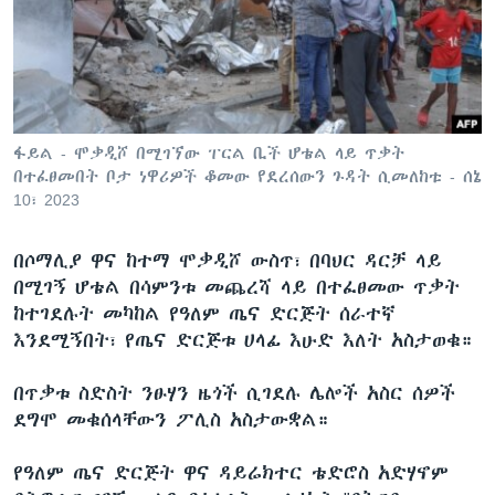
ቋንቋዎች
ፋይል - ሞቃዲሾ በሚገኘው ፐርል ቢች ሆቴል ላይ ጥቃት
በተፈፀመበት ቦታ ነዋሪዎች ቆመው የደረሰውን ጉዳት ሲመለከቱ - ሰኔ
10፣ 2023
በሶማሊያ ዋና ከተማ ሞቃዲሾ ውስጥ፣ በባህር ዳርቻ ላይ
በሚገኝ ሆቴል በሳምንቱ መጨረሻ ላይ በተፈፀመው ጥቃት
ከተገደሉት መካከል የዓለም ጤና ድርጅት ሰራተኛ
እንደሚኝበት፣ የጤና ድርጅቱ ሀላፊ እሁድ እለት አስታወቁ።
በጥቃቱ ስድስት ንፁሃን ዜጎች ሲገደሉ ሌሎች አስር ሰዎች
ደግሞ መቁሰላቸውን ፖሊስ አስታውቋል።
የዓለም ጤና ድርጅት ዋና ዳይሬክተር ቴድሮስ አድሃኖም