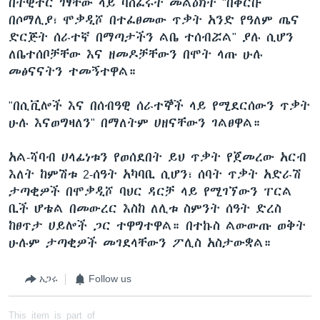
በትዊተር ገፃቸው ላይ ባሰፈሩት መልዕክት "በቅርቡ
በሶማሊያ፣ ሞቃዲሾ በተፈፀመው ጥቃት አንድ የዓለም ጤና
ድርጅት ሰራተኛ በማጣታችን ልቤ ተሰብሯል" ያሉ ሲሆን
ለቤተሰቦቻቸው እና ዘመዶቻቸውን በሞት ላጡ ሁሉ
መፅናናትን ተመኝተዋል።
"በሲቪሎች እና በሰብዓዊ ሰራተኞች ላይ የሚደርሰውን ጥቃት
ሁሉ እናወግዛለን" በማለትም ሀዘናቸውን ገልፀዋል።
አል-ሻባብ ሀላፊነቱን የወሰደበት ይህ ጥቃት የጀመረው አርብ
እለት ከምሽቱ 2-ሰዓት አካባቢ ሲሆን፣ ሰባት ጥቃት አድራሽ
ታጣቂዎች በሞቃዲሾ ባህር ዳርቻ ላይ የሚገኘውን ፐርል
ቢች ሆቴል በመውረር እስከ ለሊቱ ስምንት ሰዓት ድረስ
ከፀጥታ ሀይሎች ጋር ተዋግተዋል። በተኩስ ልውውጡ ወቅት
ሁሉም ታጣቂዎች መገደላቸውን ፖሊስ አስታውቋል።
አጋሩ
Follow us
This item is part of