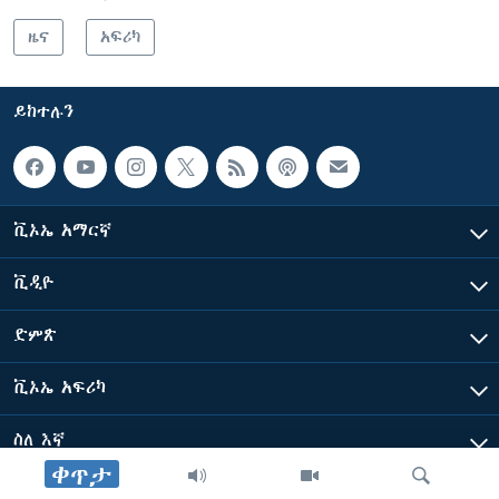
ዜና
አፍሪካ
ይከተሉን
ቪኦኤ አማርኛ
ቪዲዮ
ድምጽ
ቪኦኤ አፍሪካ
ስለ እኛ
ቀጥታ