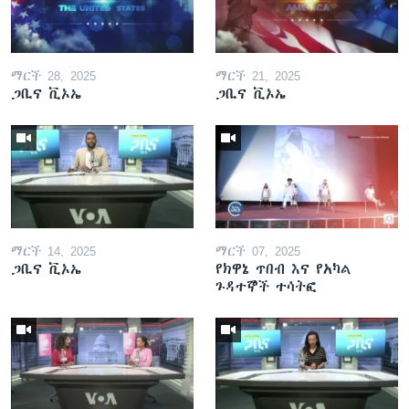
ማርች 28, 2025
ማርች 21, 2025
ጋቢና ቪኦኤ
ጋቢና ቪኦኤ
ማርች 14, 2025
ማርች 07, 2025
ጋቢና ቪኦኤ
የክዋኔ ጥበብ እና የአካል
ጉዳተኞች ተሳትፎ