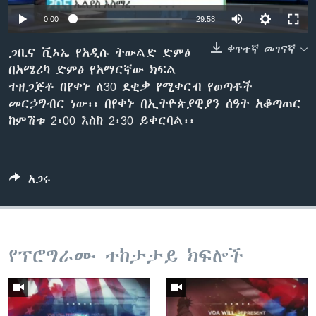
0:00
29:58
ቀጥተኛ መገናኛ
ቋንቋዎች
ጋቢና ቪኦኤ የአዲሱ ትውልድ ድምፅ
በአሜሪካ ድምፅ የአማርኛው ክፍል
ተዘጋጅቶ በየቀኑ ለ30 ደቂቃ የሚቀርብ የወጣቶች
መርኃግብር ነው፡፡ በየቀኑ በኢትዮጵያዊያን ሰዓት አቆጣጠር
ከምሽቱ 2፡00 እስከ 2፡30 ይቀርባል፡፡
አጋሩ
የፕሮግራሙ ተከታታይ ክፍሎች