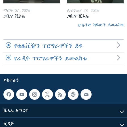
ማርች 07, 2025
ፌብሩወሪ 28, 2025
ጋቢና ቪኦኤ
ጋቢና ቪኦኤ
ሁሉንም ክፍሎች ይመልከቱ
የቴሌቪዥን ፕሮግራሞችን ይዩ
የራዲዮ ፕሮግራሞችን ይመልከቱ
ይከተሉን
ቪኦኤ አማርኛ
ቪዲዮ