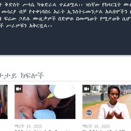
ዖት ቅድስት ሥላሴ ካቴድራል ተፈፅሟል፡፡ ዝነኛው የክላርኔት 
መሳሪያ ብቻ የተቀነባበሩ አራት ኢንስትሩመንታል አልበሞችን 
ቱን ፍሬው ኃይሉ ሙዚቃዎች በድምፁ በመጫወት የሚታወቅ ሲሆ
ቶች ሥራዎቹን አቅርቧል፡፡
ታታይ ክፍሎች
ማርች 14, 2025
ማርች 14, 2025