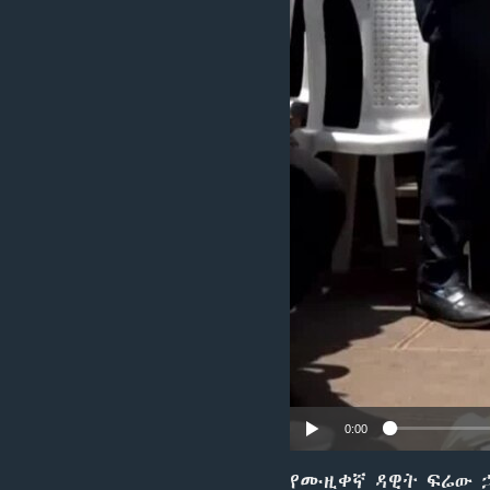
0:00
የሙዚቀኛ ዳዊት ፍሬው ኃ