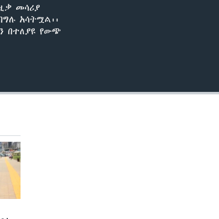
ሙዚቃ መሳሪያ
በግሉ አሳትሟል፡፡
ን በተለያዩ የውጭ