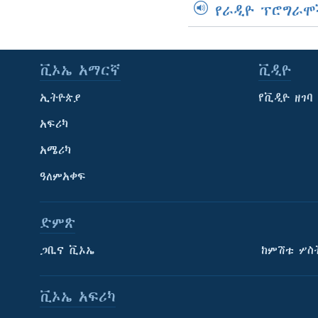
የራዲዮ ፕሮግራሞ
ቪኦኤ አማርኛ
ቪዲዮ
ኢትዮጵያ
የቪዲዮ ዘገባ
አፍሪካ
አሜሪካ
ዓለምአቀፍ
ድምጽ
ጋቢና ቪኦኤ
ከምሽቱ ሦስ
ቪኦኤ አፍሪካ