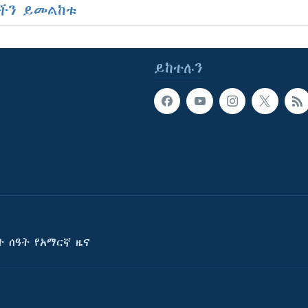
ችን ይመልከቱ
ይከተሉን
ት ሰዓት የአማርኛ ዜና