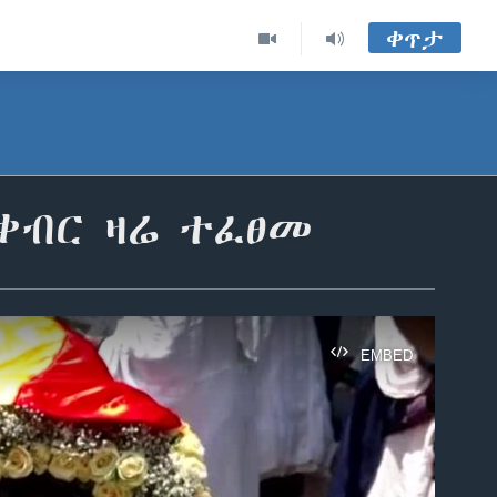
ቀጥታ
ቀብር ዛሬ ተፈፀመ
EMBED