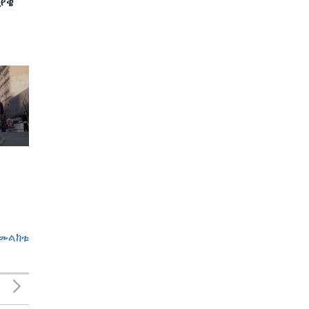
ያቄ
መልከቱ