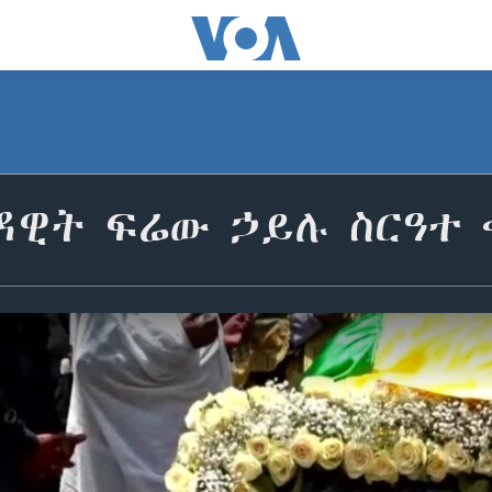
ዳዊት ፍሬው ኃይሉ ስርዓተ 