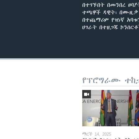
በተገኙበት በመንበረ ፀባ
ተጫዋች ዳዊት፣ በሙዚቃ 
በተጨማሪም የዝነኛ አባ
ሀገራት በተዘጋጁ ኮንሰር
የፕሮግራሙ ተከ
ማርች 14, 2025