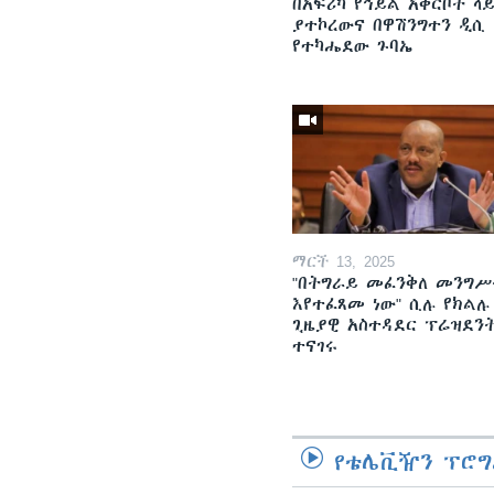
በአፍሪካ የኅይል አቅርቦት ላ
ያተኮረውና በዋሽንግተን ዲሲ
የተካሔደው ጉባኤ
ማርች 13, 2025
"በትግራይ መፈንቅለ መንግሥ
እየተፈጸመ ነው" ሲሉ የክልሉ
ጊዜያዊ አስተዳደር ፕሬዝደን
ተናገሩ
የቴሌቪዥን ፕሮግ