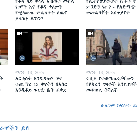
ይ
የቆዳ ላይ ቀላል እብጠት መሰል
የኢትዮጵያውያት ሴቶች ጥ
ነገሮች እና የቆዳ ቀለምን
ምንድን ነው? - የአድማጭ
የሚለውጡ ምልክቶች ለጤና
ተመልካቾች አስተያየት
ያሳስቡ ይኾን?
ማርች 13, 2025
ማርች 13, 2025
ት
አርቲስት አንዱዓለም ጎሣ
ሩሲያ የተቆጣጠረቻቸውን
ተጨማሪ 13 ቀናትን በእስር
የዩክሬን ግዛቶች እንደያዘች
ት
እንዲቆይ ፍርድ ቤት ፈቀደ
መቀጠል ትሻለች
ሁሉንም ክፍሎች ይ
ራሞችን ይዩ