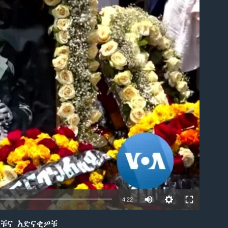
able
4:22
ሮቹና አድናቂዎቹ
EMBED