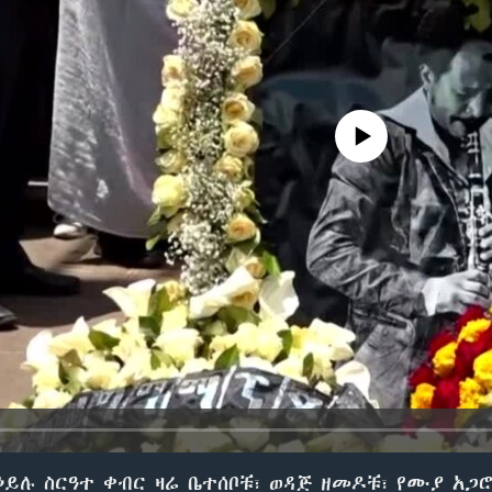
No media source currently avail
ይሉ ስርዓተ ቀብር ዛሬ ቤተሰቦቹ፣ ወዳጅ ዘመዶቹ፣ የሙያ አጋ