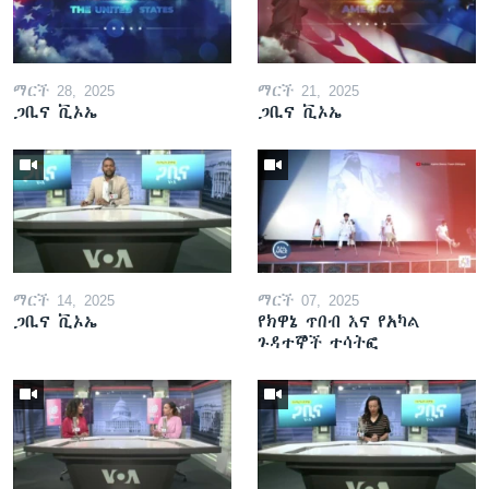
ማርች 28, 2025
ማርች 21, 2025
ጋቢና ቪኦኤ
ጋቢና ቪኦኤ
ማርች 14, 2025
ማርች 07, 2025
ጋቢና ቪኦኤ
የክዋኔ ጥበብ እና የአካል
ጉዳተኞች ተሳትፎ