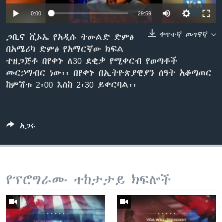
0:00
29:59
ቀጥተኛ መገናኛ
ቋንቋዎች
ጋቢና ቪኦኤ የአዲሱ ትውልድ ድምፅ
በአሜሪካ ድምፅ የአማርኛው ክፍል
ተዘጋጅቶ በየቀኑ ለ30 ደቂቃ የሚቀርብ የወጣቶች
መርኃግብር ነው፡፡ በየቀኑ በኢትዮጵያዊያን ሰዓት አቆጣጠር
ከምሽቱ 2፡00 እስከ 2፡30 ይቀርባል፡፡
አጋሩ
የፕሮግራሙ ተከታታይ ክፍሎች