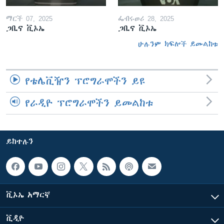
ማርች 07, 2025
ፌብሩወሪ 28, 2025
ጋቢና ቪኦኤ
ጋቢና ቪኦኤ
ሁሉንም ክፍሎች ይመልከቱ
የቴሌቪዥን ፕሮግራሞችን ይዩ
የራዲዮ ፕሮግራሞችን ይመልከቱ
ይከተሉን
ቪኦኤ አማርኛ
ቪዲዮ