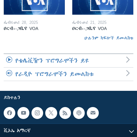
ፌብሩወሪ 28, 2025
ፌብሩወሪ 21, 2025
ዐርብ፡-ጋቢና VOA
ዐርብ፡-ጋቢና VOA
ሁሉንም ክፍሎች ይመልከቱ
የቴሌቪዥን ፕሮግራሞችን ይዩ
የራዲዮ ፕሮግራሞችን ይመልከቱ
ይከተሉን
ቪኦኤ አማርኛ