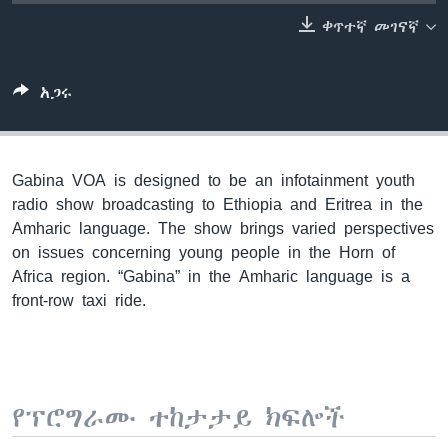
ቀጥተኛ መገናኛ
ቋንቋዎች
አጋሩ
Gabina VOA is designed to be an infotainment youth
radio show broadcasting to Ethiopia and Eritrea in the
Amharic language. The show brings varied perspectives
on issues concerning young people in the Horn of
Africa region. “Gabina” in the Amharic language is a
front-row taxi ride.
የፕሮግራሙ ተከታታይ ክፍሎች