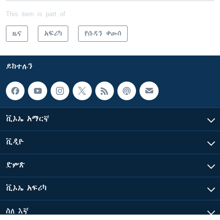
This item is part of
ዜና
አፍሪካ
የሱዳን ቀውስ
ይከተሉን
ቪኦኤ አማርኛ
ቪዲዮ
ድምጽ
ቪኦኤ አፍሪካ
ስለ እኛ