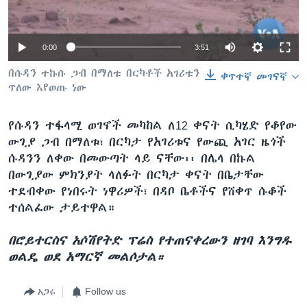
0:00
3:51
ቋንቋዎች
በሱዳን ተኩሱ ጋብ በማለቱ በርካቶች አገሪቱን
ቀጥተኛ መገናኛ
ጥለው እየወጡ ነው
የሱዳን ተፋላሚ ወገኖች መካከል ለ12 ቀናት ሲካሄድ የቆየው
ውጊያ ጋብ በማለቱ፣ በርካታ የአገሪቱና የውጪ አገር ዜጎች
ሱዳንን ለቀው በመውጣት ላይ ናቸው፡፡ በሌላ በኩል
በውጊያው ምክንያት ላለፉት በርካታ ቀናት በቤታቸው
ተደብቀው የነበሩት ነዋሪዎች፣ በዳቦ ቤቶችና የሸቀጥ ሱቆች
ተሰልፈው ታይተዋል።
በሮይተርስና አሶሽየትድ ፕሬስ የተጠናቀረውን ዘገባ እንግዱ
ወልዴ ወደ አማርኛ መልሶታል።
አጋሩ
Follow us