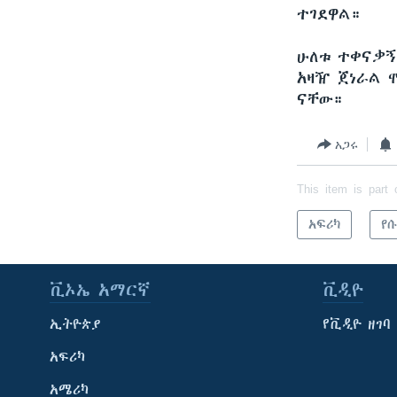
ተገደዋል።
ሁለቱ ተቀናቃኝ
አዛዥ ጀነራል 
ናቸው።
አጋሩ
This item is part 
አፍሪካ
የ
ቪኦኤ አማርኛ
ቪዲዮ
ኢትዮጵያ
የቪዲዮ ዘገባ
አፍሪካ
አሜሪካ