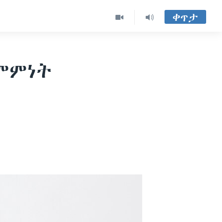
ቀጥታ
ስምምነት