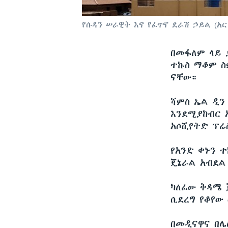
የሱዳን ሠራዊት እና የፈጥኖ ደራሽ ኃይል (አ
በመፋለም ላይ 
ተኩስ ማቆም ስ
ናቸው።
ሻምስ ኤል ዲን 
እንደሚያከብር 
አሶሺየትድ ፕሬ
የአንድ ቀኑን 
ጄኔራል አብደል
ካለፈው ቅዳሜ 
ሲደረግ የቆየው
በመዲናዋና በሌ