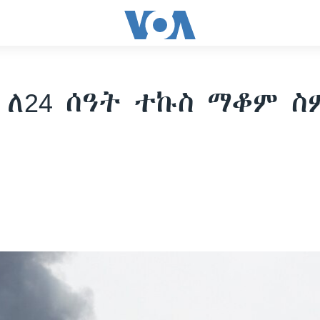
 ለ24 ሰዓት ተኩስ ማቆም 
ሰ