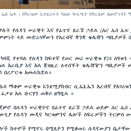
ር ኤስ ኤፍ ) በካርቱም እያደረጉት ባለው ፍልሚያ ከካርቱም አውሮፕላን
ያሉት የሱዳን ሠራዊት እና የፈጥኖ ደራሽ ኃይል
(አር ኤስ ኤፍ 
ምምነት ላይ መድረሳቸውን የአረብኛ ቋንቋ ቴሌቭን ጣቢያዎች 
ካባሺ የተባሉ የሱዳን ከፍተኛ የጦር መሪ ሠራዊቱ የ24 ሰዓቱን 
አል አራቢያ እና አል ጃዝዚራ ለተሰኙት ቴሌቭዥን ጣቢያዎች 
ስ በሪፖርቱ አመልክቷል።
ተኩስ ማቆም ሠራዊቱ እንደሚያከብር ሲ.ኤኔ.ኤን አረብኛ የአገሪቱ
 ፈታህ አል ቡርሃን ጠቅሶ ዘግቧል ።
ጀምሮ በሱዳን ሠራዊትና በፈጥኖ ደራሽ ኃይል ወይም
አር ኤስ
 ውጊያ የሱዳን መዲና ካርቱምንና ሌሎች ስፍራዎችን ትርምስ ው
ሎች ከተሞች የሚኖሩ በሚሊዮን የሚቆጠሩ ሱዳናውያን ቤታቸው