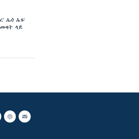
ር ኤስ ኤፍ
በመዛት ላይ