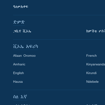
ዓለምአቀፍ
ድምጽ
ጋቢና ቪኦኤ
ከምሽቱ ሦስ
ቪኦኤ አፍሪካ
Afaan Oromoo
French
Amharic
Kinyarwand
English
Kirundi
Learning English
Hausa
Ndebele
ይከተሉን
ስለ እኛ