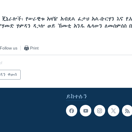
 ጄኔራሎች፣ የሠራዊቱ አዛዥ አብደል ፈታህ አል-ቡርሃን እና የ
አ
ሞሃመድ ሃምዳን ዳጋሎ ወይ ኽመቲ አንዱ ሌላውን ለመሰምሰስ 
Follow us
Print
of
ሱዳን ቀውስ
ይከተሉን