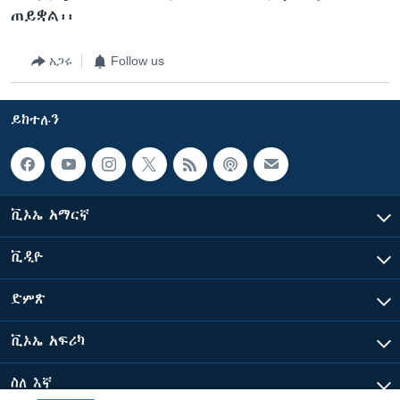
ጠይቋል፡፡
አጋሩ
Follow us
ይከተሉን
ቪኦኤ አማርኛ
ቪዲዮ
ድምጽ
ቪኦኤ አፍሪካ
ስለ እኛ