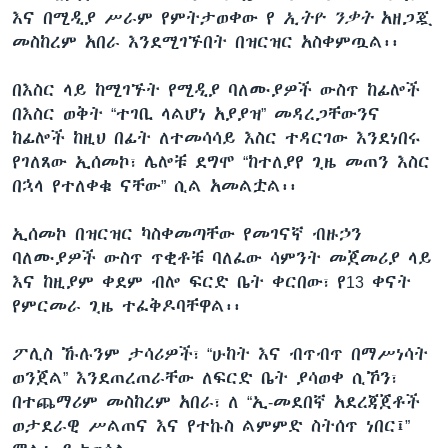
እና በሚዲያ ሥራም የምትታወቀው የ
ኢትዮ ንቃት
አዘጋጇ
መስከረም አበራ እንደሚገኙበት በዝርዝር አስቀምጧል፡፡
በእስር ላይ ከሚገኙት የሚዲያ ባለሙያዎች ውስጥ ከፊሎች
በእስር ወቅት “ተገቢ ላልሆነ አያያዝ” መዳረጋቸውንና
ከፊሎች ከዚህ በፊት ለተመሳሳይ እስር ተዳርገው እንደነበሩ
የገለጸው ኢሰመኮ፣ ሌሎቹ ደግሞ “ከተለያየ ጊዜ መጠን እስር
በኋላ የተለቀቁ ናቸው” ሲል አመልቷል፡፡
ኢሰመኮ በዝርዝር ካስቀመጣቸው የመገናኛ ብዙኃን
ባለሙያዎች ውስጥ ጥቂቶቹ ባለፈው ሳምንት መጀመሪያ ላይ
እና ከዚያም ቀደም ብሎ ፍርድ ቤት ቀርበው፣ የ13 ቀናት
የምርመራ ጊዜ ተፈቅዶባቸዋል፡፡
ፖሊስ ኹሉንም ታሳሪዎች፣ “ሁከት እና ብጥብጥ በማሥነሳት
ወንጀል” እንደጠረጠራቸው ለፍርድ ቤት ያሳወቀ ሲኾን፣
በተጨማሪም መስከረም አበራ፣ ለ “ኢ-መደበኛ አደረጃጀቶች
ወታደራዊ ሥልጠና እና የተኩስ ልምምድ ስትሰጥ ነበር፤”