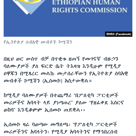
ቋንቋዎች
የኢትዮጵያ ሰብአዊ መብቶች ኮሚሽን
በዚህ ወር ውስጥ ብቻ በጥቂቱ ዘጠኝ የመገናኛ ብዙኃን
ባለሙያዎች ያለ ፍርድ ቤት ትእዛዝ እንዲሁም የሚዲያ
ዐዋጁን በሚጻረር መልኩ መታሰራቸውን የኢትዮጵያ ሰባአዊ
መብቶች ኮሚሽን (ኢሰመኮ) አስታውቋል።
ከሚዲያ ባለሙያዎች በተጨማሪ “በፖለቲካ ፓርቲዎች
መሪዎችና አባላት ላይ ያነጣጠረ” ያለው “የዘፈቀደ እስርና
ወከባ” እንዲቆምም ኢሰመኮ ጠይቋል፡፡
ኢሰመኮ ዛሬ ባወጣው መግለጫ፣ “የፖለቲካ ፓርቲዎች
መሪዎችንና አባላትን፣ የሚዲያ አባላትንና የማኅበረሰብ