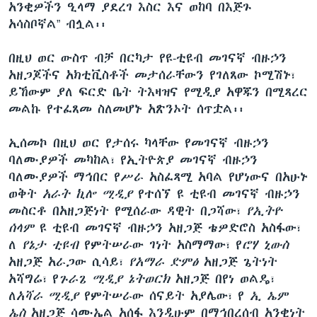
አንቂዎችን ዒላማ ያደረገ እስር እና ወከባ በእጅጉ
አሳስቦኛል” ብሏል፡፡
በዚህ ወር ውስጥ ብቻ በርካታ የዩ-ቲዩብ መገናኛ ብዙኃን
አዘጋጆችና አክቲቪስቶች መታሰራቸውን የገለጸው ኮሚሽኑ፣
ይኸውም ያለ ፍርድ ቤት ትእዛዝና የሚዲያ አዋጁን በሚጻረር
መልኩ የተፈጸመ ስለመሆኑ አጽንኦት ሰጥቷል፡፡
ኢሰመኮ በዚህ ወር የታሰሩ ካላቸው የመገናኛ ብዙኃን
ባለሙያዎች መካከል፣ የኢትዮጵያ መገናኛ ብዙኃን
ባለሙያዎች ማኅበር የሥራ አስፈጻሚ አባል የሆነውና በአሁኑ
ወቅት
አራት ኪሎ ሚዲያ
የተሰኘ ዩ ቲዩብ መገናኛ ብዙኃን
መስርቶ በአዘጋጅነት የሚሰራው ዳዊት በጋሻው፣
የኢትዮ
ሰላም
ዩ ቲዩብ መገናኛ ብዙኃን አዘጋጅ ቴዎድሮስ አስፋው፣
ለ
የኔታ
ቲዩብ
የምትሠራው ገነት አስማማው፣ የ
ሮሃ ኒውስ
አዘጋጅ አራጋው ሲሳይ፣
የአማራ ድምፅ
አዘጋጅ ጌትነት
አሻግሬ፣ የ
ጉራጌ ሚዲያ ኔትወርክ
አዘጋጅ በየነ ወልዴ፣
ለ
አሻራ ሚዲያ
የምትሠራው ሰናይት አያሌው፣ የ
ኢ ኤም
ኤስ
አዘጋጅ ሳሙኤል አሰፋ እንዲሁም በማኅበረሰብ አንቂነት