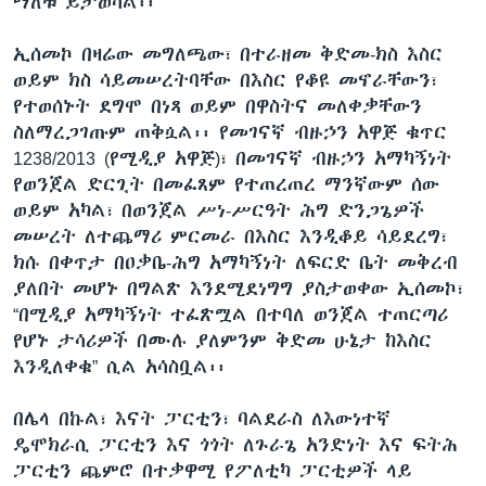
ማለቱ ይታወሳል፡፡
ኢሰመኮ በዛሬው መግለጫው፣ በተራዘመ ቅድመ-ክስ እስር
ወይም ክስ ሳይመሠረትባቸው በእስር የቆዩ መኖራቸውን፣
የተወሰኑት ደግሞ በነጻ ወይም በዋስትና መለቀቃቸውን
ስለማረጋገጡም ጠቅሷል፡፡ የመገናኛ ብዙኃን አዋጅ ቁጥር
1238/2013 (የሚዲያ አዋጅ)፣ በመገናኛ ብዙኃን አማካኝነት
የወንጀል ድርጊት በመፈጸም የተጠረጠረ ማንኛውም ሰው
ወይም አካል፣ በወንጀል ሥነ-ሥርዓት ሕግ ድንጋጌዎች
መሠረት ለተጨማሪ ምርመራ በእስር እንዲቆይ ሳይደረግ፣
ክሱ በቀጥታ በዐቃቤ-ሕግ አማካኝነት ለፍርድ ቤት መቅረብ
ያለበት መሆኑ በግልጽ እንደሚደነግግ ያስታወቀው ኢሰመኮ፣
“በሚዲያ አማካኝነት ተፈጽሟል በተባለ ወንጀል ተጠርጣሪ
የሆኑ ታሳሪዎች በሙሉ ያለምንም ቅድመ ሁኔታ ከእስር
እንዲለቀቁ” ሲል አሳስቧል፡፡
በሌላ በኩል፣ እናት ፓርቲን፣ ባልደራስ ለእውነተኛ
ዴሞክራሲ ፓርቲን እና ጎጎት ለጉራጌ አንድነት እና ፍትሕ
ፓርቲን ጨምሮ በተቃዋሚ የፖለቲካ ፓርቲዎች ላይ