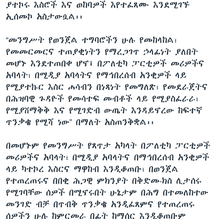
ያተኮሩ እስሮች እና ወከባዎች እየተፈጸሙ እንደሚገኙ
ኢሰመኮ አስታውሷል፡፡
“መንግሥት የወንጀል ተግባሮችን ሁሉ የመከላከል፣
የመመርመርና ተጠያቂነትን የማረጋገጥ ኃላፊነት ያለበት
መሆኑ እንደተጠበቀ ሆኖ፤ በፖለቲካ ፓርቲዎች መሪዎችና
አባላት፣ በሚዲያ አባላትና የማኅበረሰብ አንቂዎች ላይ
የሚያተኩር እስር ሐሳብን በነጻነት የመግለጽ፣ የመደራጀትና
በሕዝባዊ ጉዳዮች የመሳተፍ መብቶች ላይ የሚያስፈራራ፣
የሚያሸማቅቅ እና የሚገድብ ውጤት እንዳይኖረው ከፍተኛ
ጥንቃቄ የሚሻ ነው” በማለት አስጠንቅቋል፡፡
በመሆኑም የመንግሥት የጸጥታ አካላት በፖለቲካ ፓርቲዎች
መሪዎችና አባላት፣ በሚዲያ አባላትና በማኅበረሰብ አንቂዎች
ላይ ካተኮረ እስርና ማዋከብ እንዲቆጠቡ፣ በወንጀል
የተጠረጠሩና በበቂ ሕጋዊ ምክንያት በቅድመ-ክስ ሊታሰሩ
የሚገባቸው ሰዎች በሚኖሩበት ሁኔታም በሕግ በተመለከተው
መንገድ ብቻ በጥብቅ ጥንቃቄ አንዲፈጸምና የተጠረጠሩ
ሰዎችን ሁሉ ከምርመራ በፊት ከማሰር እንዲቆጠቡም