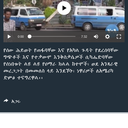
No media source currently available
ቋንቋዎች
0:00
7:32
የሰው ሕይወት የጠፋባቸው እና የአካል ጉዳት የደረሰባቸው
ግጭቶች እና የተቃውሞ እንቅስቃሴዎች ሲካሔድባቸው
የሰነበቱት ልዩ ልዩ የዐማራ ክልል ከተሞች፣ ወደ አንጻራዊ
መረጋጋት በመመለስ ላይ እንደኾኑ፣ ነዋሪዎች ለአሜሪካ
ድምፅ ተናግረዋል፡፡
አጋሩ