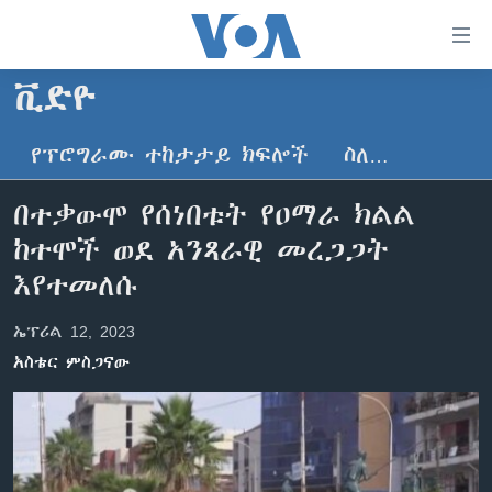
በቀላሉ
የመሥሪያ
ማገናኛዎች
ቪድዮ
ዜና
ወደ
ዋናው
የፕሮግራሙ ተከታታይ ክፍሎች
ስለ…
ኑሮ በጤንነት
ኢትዮጵያ
ይዘት
ጋቢና ቪኦኤ
እለፍ
አፍሪካ
በተቃውሞ የሰነበቱት የዐማራ ክልል
ወደ
ከምሽቱ ሦስት ሰዓት የአማርኛ ዜና
ዓለምአቀፍ
ከተሞች ወደ አንጻራዊ መረጋጋት
ዋናው
ቪዲዮ
ይዘት
አሜሪካ
እየተመለሱ
እለፍ
የፎቶ መድብሎች
መካከለኛው ምሥራቅ
ወደ
ኤፕሪል 12, 2023
ክምችት
ዋናው
አስቴር ምስጋናው
ይዘት
እለፍ
Learning English
ይከተሉን