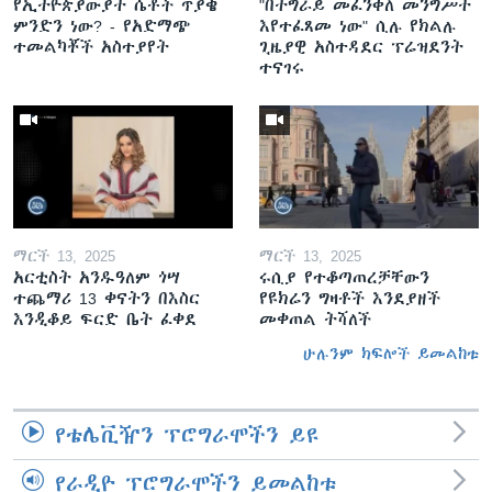
የኢትዮጵያውያት ሴቶች ጥያቄ
"በትግራይ መፈንቅለ መንግሥት
ምንድን ነው? - የአድማጭ
እየተፈጸመ ነው" ሲሉ የክልሉ
ተመልካቾች አስተያየት
ጊዜያዊ አስተዳደር ፕሬዝደንት
ተናገሩ
ማርች 13, 2025
ማርች 13, 2025
አርቲስት አንዱዓለም ጎሣ
ሩሲያ የተቆጣጠረቻቸውን
ተጨማሪ 13 ቀናትን በእስር
የዩክሬን ግዛቶች እንደያዘች
እንዲቆይ ፍርድ ቤት ፈቀደ
መቀጠል ትሻለች
ሁሉንም ክፍሎች ይመልከቱ
የቴሌቪዥን ፕሮግራሞችን ይዩ
የራዲዮ ፕሮግራሞችን ይመልከቱ