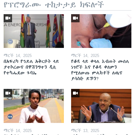
የፕሮግራሙ ተከታታይ ክፍሎች
ማርች 14, 2025
ማርች 14, 2025
በአፍሪካ የኅይል አቅርቦት ላይ
የቆዳ ላይ ቀላል እብጠት መሰል
ያተኮረውና በዋሽንግተን ዲሲ
ነገሮች እና የቆዳ ቀለምን
የተካሔደው ጉባኤ
የሚለውጡ ምልክቶች ለጤና
ያሳስቡ ይኾን?
ማርች 14, 2025
ማርች 13, 2025