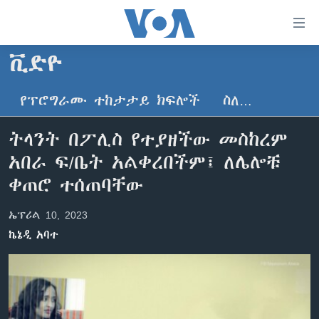
በቀላሉ
የመሥሪያ
ማገናኛዎች
ቪድዮ
ዜና
ወደ
ዋናው
የፕሮግራሙ ተከታታይ ክፍሎች
ስለ…
ኑሮ በጤንነት
ኢትዮጵያ
ይዘት
ጋቢና ቪኦኤ
እለፍ
አፍሪካ
ትላንት በፖሊስ የተያዘችው መስከረም
ወደ
ከምሽቱ ሦስት ሰዓት የአማርኛ ዜና
ዓለምአቀፍ
አበራ ፍ/ቤት አልቀረበችም፤ ለሌሎቹ
ዋናው
ቪዲዮ
ይዘት
አሜሪካ
ቀጠሮ ተሰጠባቸው
እለፍ
የፎቶ መድብሎች
መካከለኛው ምሥራቅ
ወደ
ኤፕሪል 10, 2023
ክምችት
ዋናው
ኬኔዲ አባተ
ይዘት
እለፍ
Learning English
ይከተሉን