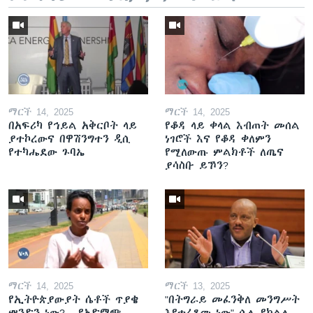
ማርች 14, 2025
ማርች 14, 2025
በአፍሪካ የኅይል አቅርቦት ላይ
የቆዳ ላይ ቀላል እብጠት መሰል
ያተኮረውና በዋሽንግተን ዲሲ
ነገሮች እና የቆዳ ቀለምን
የተካሔደው ጉባኤ
የሚለውጡ ምልክቶች ለጤና
ያሳስቡ ይኾን?
ማርች 14, 2025
ማርች 13, 2025
የኢትዮጵያውያት ሴቶች ጥያቄ
"በትግራይ መፈንቅለ መንግሥት
ምንድን ነው? - የአድማጭ
እየተፈጸመ ነው" ሲሉ የክልሉ