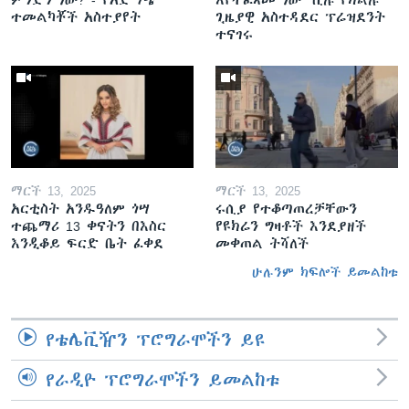
ተመልካቾች አስተያየት
ጊዜያዊ አስተዳደር ፕሬዝደንት
ተናገሩ
ማርች 13, 2025
ማርች 13, 2025
አርቲስት አንዱዓለም ጎሣ
ሩሲያ የተቆጣጠረቻቸውን
ተጨማሪ 13 ቀናትን በእስር
የዩክሬን ግዛቶች እንደያዘች
እንዲቆይ ፍርድ ቤት ፈቀደ
መቀጠል ትሻለች
ሁሉንም ክፍሎች ይመልከቱ
የቴሌቪዥን ፕሮግራሞችን ይዩ
የራዲዮ ፕሮግራሞችን ይመልከቱ