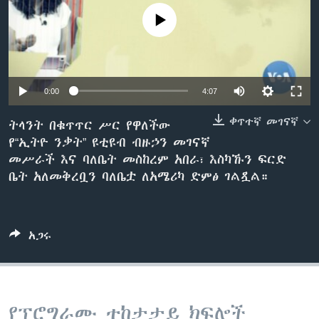
No media source currently available
ቋንቋዎች
0:00
4:07
ቀጥተኛ መገናኛ
ትላንት በቁጥጥር ሥር የዋለችው
የ“ኢትዮ ንቃት” ዩቲዩብ ብዙኃን መገናኛ
መሥራች እና ባለቤት መስከረም አበራ፣ እስካኹን ፍርድ
ቤት አለመቅረቧን ባለቤቷ ለአሜሪካ ድምፅ ገልጿል።
አጋሩ
የፕሮግራሙ ተከታታይ ክፍሎች