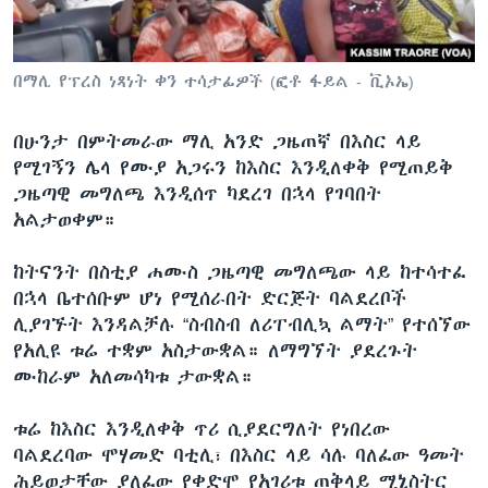
ቋንቋዎች
በማሊ የፕረስ ነጻነት ቀን ተሳታፊዎች (ፎቶ ፋይል - ቪኦኤ)
በሁንታ በምትመራው ማሊ አንድ ጋዜጠኛ በእስር ላይ
የሚገኝን ሌላ የሙያ አጋሩን ከእስር እንዲለቀቅ የሚጠይቅ
ጋዜጣዊ መግለጫ እንዲሰጥ ካደረገ በኋላ የገባበት
አልታወቀም።
ከትናንት በስቲያ ሐሙስ ጋዜጣዊ መግለጫው ላይ ከተሳተፈ
በኋላ ቤተሰቡም ሆነ የሚሰራበት ድርጅት ባልደረቦች
ሊያገኙት እንዳልቻሉ “ስብስብ ለሪፐብሊኳ ልማት” የተሰኘው
የአሊዩ ቱሬ ተቋም አስታውቋል። ለማግኘት ያደረጉት
ሙከራም አለመሳካቱ ታውቋል።
ቱሬ ከእስር እንዲለቀቅ ጥሪ ሲያደርግለት የነበረው
ባልደረባው ሞሃመድ ባቲሊ፣ በእስር ላይ ሳሉ ባለፈው ዓመት
ሕይወታቸው ያለፈው የቀድሞ የአገሪቱ ጠቅላይ ሚኒስትር