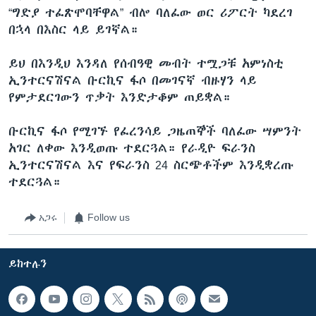
“ግድያ ተፈጽሞባቸዋል” ብሎ ባለፈው ወር ሪፖርት ካደረገ
በኋላ በእስር ላይ ይገኛል።
ይህ በእንዲህ እንዳለ የሰብዓዊ መብት ተሟጋቹ አምነስቲ
ኢንተርናሽናል ቡርኪና ፋሶ በመገናኛ ብዙሃን ላይ
የምታደርገውን ጥቃት እንድታቆም ጠይቋል።
ቡርኪና ፋሶ የሚገኙ የፈረንሳይ ጋዜጠኞች ባለፈው ሣምንት
አገር ለቀው እንዲወጡ ተደርጓል። የራዲዮ ፍራንስ
ኢንተርናሽናል እና የፍራንስ 24 ስርጭቶችም እንዲቋረጡ
ተደርጓል።
አጋሩ
Follow us
ይከተሉን