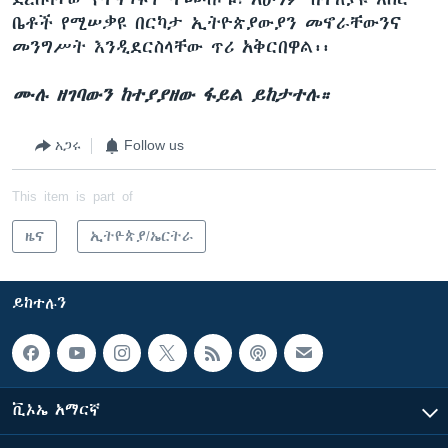
ቤቶች የሚሠቃዩ በርካታ ኢትዮጵያውያን መኖራቸውንና
መንግሥት እንዲደርስላቸው ጥሪ አቅርበዋል፡፡
ሙሉ ዘገባውን ከተያያዘው ፋይል ይከታተሉ።
አጋሩ
Follow us
This item is part of
ዜና
ኢትዮጵያ/ኤርትራ
ይከተሉን
ቪኦኤ አማርኛ