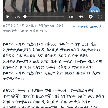
0:00
4:35
ቋንቋዎች
ዜጎችን ከሳዑዲ አረቢያ የማስመለሱ ዕቅድ
ቀጥተኛ መገናኛ
ተጠናቀቀ - ውጭ ጉዳይ ሚ/ር
የውጭ ጉዳይ ሚኒስቴር፣ በአንድ ዓመት ውስጥ 131 ሺሕ
ኢትዮጵያውያንን ከሳዑዲ አረቢያ ማስመለሱን አስታወቀ፡፡
በችግር ላይ የወደቁ እና በሳዑዲ እስር ቤቶች የቆዩ
ኢትዮጵያውያንን ወደ አገር ቤት ሲመልስ የቆየው ብሔራዊ
አስመላሽ ኮሚቴ፣ የአንድ ዓመት ዕቅዱን ማጠናቀቁን፣
የውጭ ጉዳይ ሚኒስትር ዴኤታ አምባሳደር ብርቱካን አያኖ
ተናግረዋል፡፡
ለአንድ ዓመቱ በተያዘው ግብ መሠረት፣ የመጨረሻዎቹ
ተመላሾች፣ በሦስት በረራዎች፣ በትላንትናው ዕለት ወደ ዐዲስ
አበባ ገብተዋል፡፡ በሳዑዲ አረቢያ ብዙ ሥቃይ እንደ
ደረሰባቸው የተናገሩት ተመላሾቹ፣ አሁንም በተለያዩ እስር