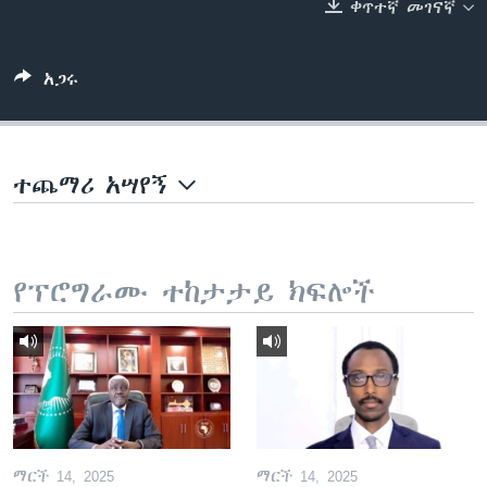
ቀጥተኛ መገናኛ
ቋንቋዎች
አጋሩ
ተጨማሪ አሣየኝ
የፕሮግራሙ ተከታታይ ክፍሎች
ማርች 14, 2025
ማርች 14, 2025