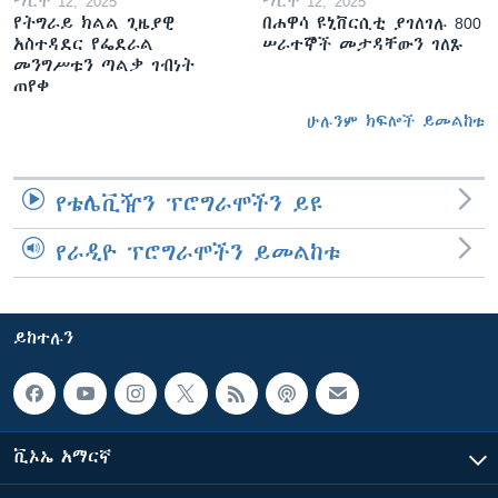
ማርች 12, 2025
ማርች 12, 2025
የትግራይ ክልል ጊዜያዊ
በሐዋሳ ዩኒቨርሲቲ ያገለገሉ 800
አስተዳደር የፌደራል
ሠራተኞች መታዳቸውን ገለጹ
መንግሥቱን ጣልቃ ገብነት
ጠየቀ
ሁሉንም ክፍሎች ይመልከቱ
የቴሌቪዥን ፕሮግራሞችን ይዩ
የራዲዮ ፕሮግራሞችን ይመልከቱ
ይከተሉን
ቪኦኤ አማርኛ