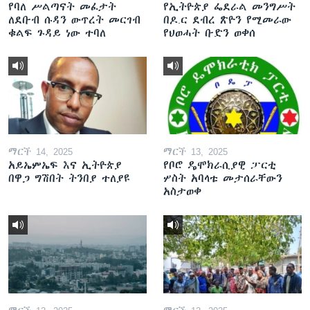
የባለ ሥልጣናት መፈታት
የኢትዮጵያ ፌደራል መንግሥት
ለደቡብ ሱዳን ውጥረት መርገብ
በዶ.ር ደብረ ጽዮን የሚመራው
ቁልፍ ጉዳይ ነው ተባለ
የህወሓት ቡድን ወቀሰ
ማርች 14, 2025
ማርች 13, 2025
አይኤምኤፍ እና ኢትዮጵያ
የቦሮ ዴሞክራሲያዊ ፓርቲ
በዋጋ ግሽበት ትንበያ ተለያዩ
ሦስት አባላቱ መታሰራቸውን
አስታወቀ