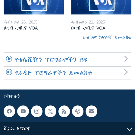
ፌብሩወሪ 28, 2025
ፌብሩወሪ 21, 2025
ዐርብ፡-ጋቢና VOA
ዐርብ፡-ጋቢና VOA
ሁሉንም ክፍሎች ይመልከቱ
የቴሌቪዥን ፕሮግራሞችን ይዩ
የራዲዮ ፕሮግራሞችን ይመልከቱ
ይከተሉን
ቪኦኤ አማርኛ