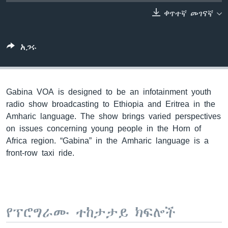
ቀጥተኛ መገናኛ
ቋንቋዎች
አጋሩ
Gabina VOA is designed to be an infotainment youth
radio show broadcasting to Ethiopia and Eritrea in the
Amharic language. The show brings varied perspectives
on issues concerning young people in the Horn of
Africa region. “Gabina” in the Amharic language is a
front-row taxi ride.
የፕሮግራሙ ተከታታይ ክፍሎች