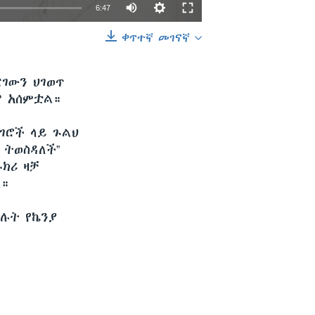
6:47
ቀጥተኛ መገናኛ
EMBED
SHARE
ርገውን ህገወጥ
ሞ አሰምቷል።
ሃገሮች ላይ ጉልህ
 ትወስዳለች”
ክሪ ዛቻ
ል።
ሉት የኬንያ