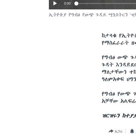
0:00
ኢትዮጵያ የግብፅ የውጭ ጉዳይ ሚኒስትርን “ዛ
ከታላቁ የኢትዮ
የማስፈራራት ዘ
የግብፅ ውጭ ጉዳ
ጉዳት እንዳይደ
ማለታቸውን ተከ
ዓለምአቀፍ ህግ
የግብፅ የውጭ 
አቻቸው አልፍሬ
ዝርዝሩን ከተያ
አጋሩ