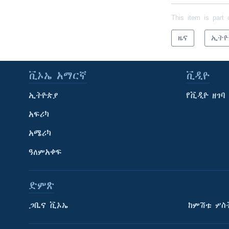
This item is part 
ዜና
ኢትዮ
ቪኦኤ አማርኛ
ቪዲዮ
ኢትዮጵያ
የቪዲዮ ዘገባ
አፍሪካ
አሜሪካ
ዓለምአቀፍ
ድምጽ
ጋቢና ቪኦኤ
ከምሽቱ ሦስ