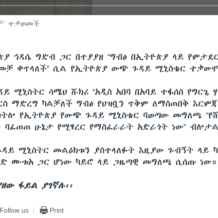
ቻ” ተቃወመች
ጵያ ኅዳሴ ግድብ ጋር በተያያዘ “ግብፅ በኢትዮጵያ ላይ የምታደ
መቻ ቀጥላለች” ሲል የኢትዮጵያ ውጭ ጉዳይ ሚኒስቴር ተቃው
ይ ሚኒስትር ሳሜህ ሹክሪ “አዲስ አበባ በአባይ ተፋሰስ የግርጌ 
ርስ ማድረግ ካልቻለች ግብፅ የህዝቧን ጥቅም ለማስጠበቅ እርምጃ
ትሎ የኢትዮጵያ የውጭ ጉዳይ ሚኒስቴር ባወጣው መግለጫ “የሹ
ን ባፈጠጠ ሁኔታ የሚፃረር የማስፈራራት አድራጎት ነው” ብሎታ
ጉዳይ ሚኒስትር መልዕክቱን ያስተላለፉት እዚያው ጉብኝት ላይ ካ
ድ ሙቱአ ጋር ሆነው ካይሮ ላይ ጋዜጣዊ መግለጫ ሲሰጡ ነው።
ያዘው ፋይል ያገኛሉ፡፡
Follow us
Print