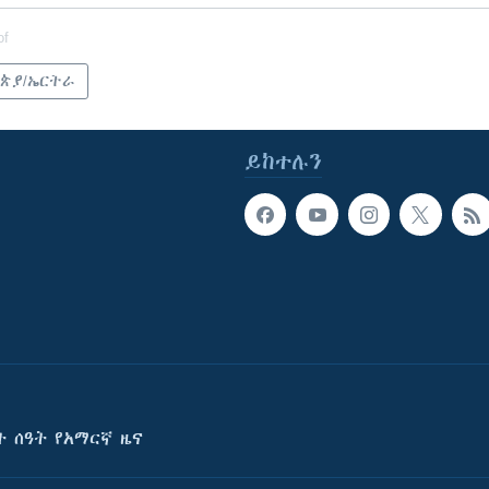
of
ጵያ/ኤርትራ
ይከተሉን
ት ሰዓት የአማርኛ ዜና