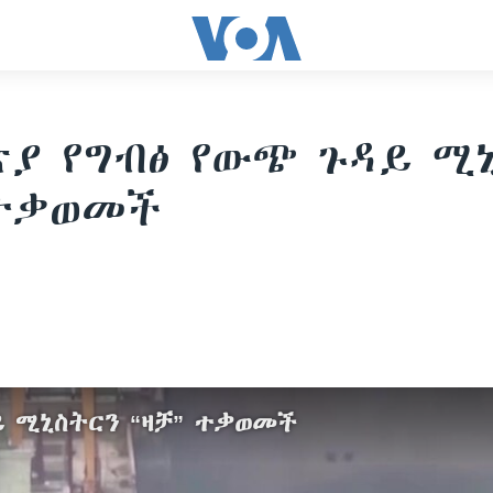
ያ የግብፅ የውጭ ጉዳይ ሚ
 ተቃወመች
ይ ሚኒስትርን “ዛቻ” ተቃወመች