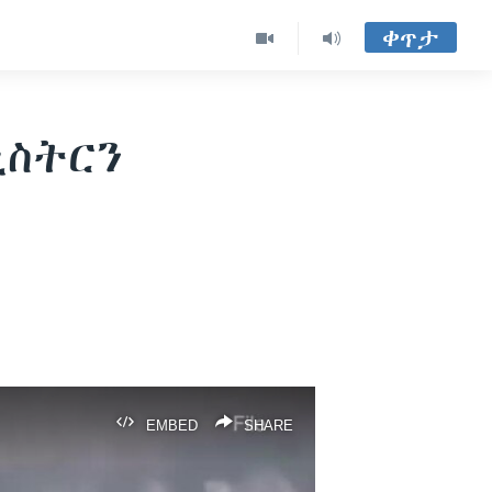
ቀጥታ
ኒስትርን
EMBED
SHARE