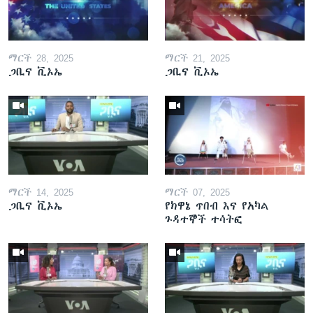
ማርች 28, 2025
ማርች 21, 2025
ጋቢና ቪኦኤ
ጋቢና ቪኦኤ
ማርች 14, 2025
ማርች 07, 2025
ጋቢና ቪኦኤ
የክዋኔ ጥበብ እና የአካል
ጉዳተኞች ተሳትፎ