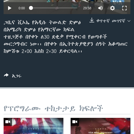
0:00
29:58
ቀጥተኛ መገናኛ
ቋንቋዎች
ጋቢና ቪኦኤ የአዲሱ ትውልድ ድምፅ
በአሜሪካ ድምፅ የአማርኛው ክፍል
ተዘጋጅቶ በየቀኑ ለ30 ደቂቃ የሚቀርብ የወጣቶች
መርኃግብር ነው፡፡ በየቀኑ በኢትዮጵያዊያን ሰዓት አቆጣጠር
ከምሽቱ 2፡00 እስከ 2፡30 ይቀርባል፡፡
አጋሩ
የፕሮግራሙ ተከታታይ ክፍሎች