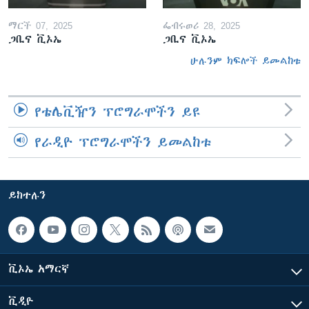
ማርች 07, 2025
ፌብሩወሪ 28, 2025
ጋቢና ቪኦኤ
ጋቢና ቪኦኤ
ሁሉንም ክፍሎች ይመልከቱ
የቴሌቪዥን ፕሮግራሞችን ይዩ
የራዲዮ ፕሮግራሞችን ይመልከቱ
ይከተሉን
ቪኦኤ አማርኛ
ቪዲዮ