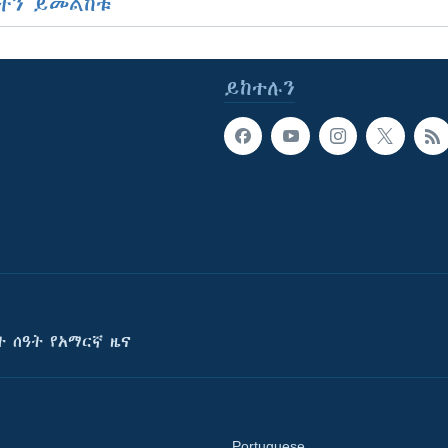
ችን ይመልከቱ
ይከተሉን
ት ሰዓት የአማርኛ ዜና
Portuguese