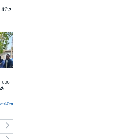
 በዋጋ
 800
ለጹ
መልከቱ