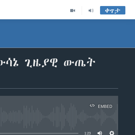
ቀጥታ
ውሳኔ ጊዜያዊ ውጤት
EMBED
able
1:23