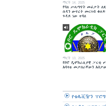
ማርች 14, 2025
የባለ ሥልጣናት መፈታት ለ
ሱዳን ውጥረት መርገብ ቁልፍ
ጉዳይ ነው ተባለ
ማርች 13, 2025
የቦሮ ዴሞክራሲያዊ ፓርቲ ሦ
አባላቱ መታሰራቸውን አስታ
የቴሌቪዥን ፕሮግ