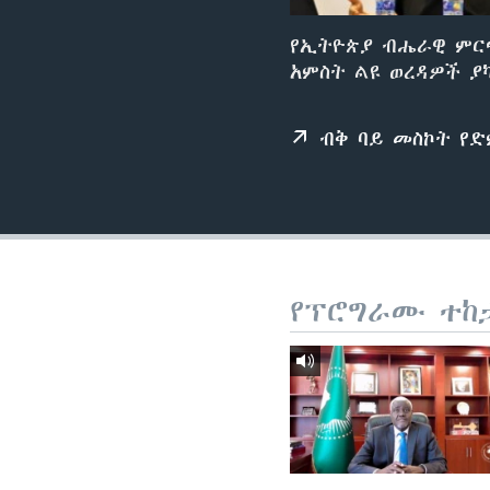
የኢትዮጵያ ብሔራዊ ምርጫ 
አምስት ልዩ ወረዳዎች ያ
ብቅ ባይ መስኮት የ
የፕሮግራሙ ተከ