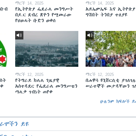
ማርች 14, 2025
ማርች 14, 2025
ደቡብ
የኢትዮጵያ ፌደራል መንግሥት
አይኤምኤፍ እና ኢትዮጵያ
በዶ.ር ደብረ ጽዮን የሚመራው
ግሽበት ትንበያ ተለያዩ
የህወሓት ቡድን ወቀሰ
ማርች 12, 2025
ማርች 12, 2025
ስት
የትግራይ ክልል ጊዜያዊ
በሐዋሳ ዩኒቨርሲቲ ያገለገሉ
ወቀ
አስተዳደር የፌደራል መንግሥቱን
ሠራተኞች መታዳቸውን ገ
ጣልቃ ገብነት ጠየቀ
ሁሉንም ክፍሎች ይ
ራሞችን ይዩ