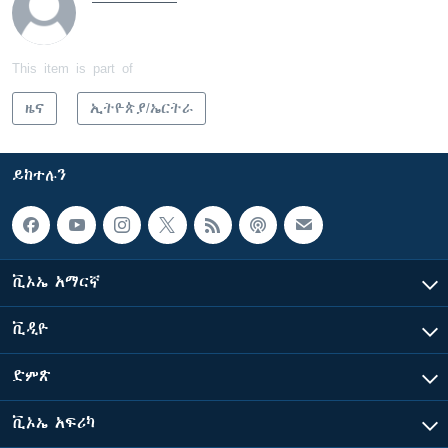
This item is part of
ዜና
ኢትዮጵያ/ኤርትራ
ይከተሉን
ቪኦኤ አማርኛ
ቪዲዮ
ድምጽ
ቪኦኤ አፍሪካ