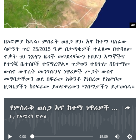
ቋንቋዎች
በኦሮምያ ክልል፣ ምስራቅ ወለጋ ዞን፣ አኖ ከተማ ባለፈው
ሳምንት ጥር 25/2015 ዓ.ም በታጣቂዎች ተፈጸመ በተባለው
ጥቃት 60 ንጹሃን ዜጎች መገደላቸውን የዐይን እማኞችና
የተጎጂ ቤተሰቦች ተናግረዋል። ጥቃቱን ተከትሎ በከተማው
ውስጥ ውጥረት መንገሱንና ነዋሪዎች ሥጋት ውስጥ
መግባታቸውን ወደ ስፍራው አቅንቶ የነበረው የአምቦው
ዘጋቢያችን ከስፍራው ያጠናቀረውን ማሰማታችን ይታወሳል።
የምስራቅ ወለጋ አኖ ከተማ ነዋሪዎች ሰለ ሠላም ይናገራሉ
by
የአሜሪካ ድምፅ
No media source currently available
0:00
18:09