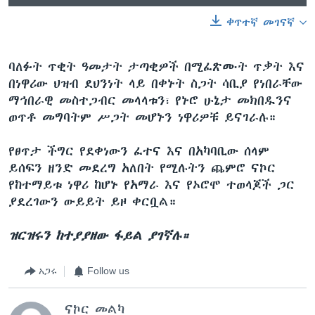
ቀጥተኛ መገናኛ
ባለፉት ጥቂት ዓመታት ታጣቂዎች በሚፈጽሙት ጥቃት እና
በነዋሪው ህዝብ ደህንነት ላይ በቀኑት ስጋት ሳቢያ የነበራቸው
ማኅበራዊ መስተጋብር መላላቱን፣ የኑሮ ሁኔታ መክበዱንና
ወጥቶ መግባትም ሥጋት መሆኑን ነዋሪዎቹ ይናገራሉ።
የፀጥታ ችግር የደቀነውን ፈተና እና በአካባቢው ሰላም
ይሰፍን ዘንድ መደረግ አለበት የሚሉትን ጨምሮ ናኮር
የከተማይቱ ነዋሪ ከሆኑ የአማራ እና የኦሮሞ ተወላጆች ጋር
ያደረገውን ውይይት ይዞ ቀርቧል።
ዝርዝሩን ከተያያዘው ፋይል ያገኛሉ።
አጋሩ
Follow us
ናኮር መልካ