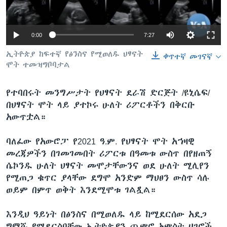
0:00
7:27
ቋንቋዎች
ኢትዮጵያ ከፍተኛ የፅንስና የሚወለዱ ህፃናት
ቀጥተኛ መገናኛ
ሞት ተመዝግቦባታል
የተባበሩት መንግሥታት የህፃናት ደራሽ ድርጅት /ዩኒሴፍ/
በህፃናት ሞት ላይ ያተኮሩ ሁለት ሪፖርቶችን በቅርቡ
አውጥቷል።
ባለፈው የአውሮፓ የ2021 ዓ.ም. የህፃናት ሞት አኀዛዊ
መረጃዎችን በገመገመበት ሪፖርቱ በዓመቱ ውስጥ በየዘጠኝ
ሴኮንዱ ሁለት ህፃናት መሞታቸውንና ወደ ሁለት ሚሊየን
የሚጠጋ ቁጥር ያላቸው ደግሞ አንድም ማህፀን ውስጥ ሳሉ
ወይም በምጥ ወቅት እንደሚሞቱ ገልጿል።
እንዲህ ዓይነት በፅንስና በሚወለዱ ላይ ከሚደርሰው አደጋ
ግማሹ የሚደርስባቸው ኢትዮጵያን ጨምሮ አምስት ሀገሮች