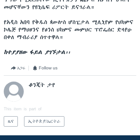
መሆናቸውን የዩኒሴፍ ሪፖርት ይናገራል።
የአዲስ አበባ የቅዱስ ጳውሎስ ሆስፒታል ሚሊኒየም የህክምና
ኮሌጅ የማህፀንና የፅንስ ህክምና መምህር ፕሮፌሰር ድላየሁ
በቀለ ማብራሪያ ሰጥተዋል።
ከተያያዘው ፋይል ያገኙታል፡፡
አጋሩ
Follow us
ቆንጂት ታየ
This item is part of
ዜና
ኢትዮጵያ/ኤርትራ