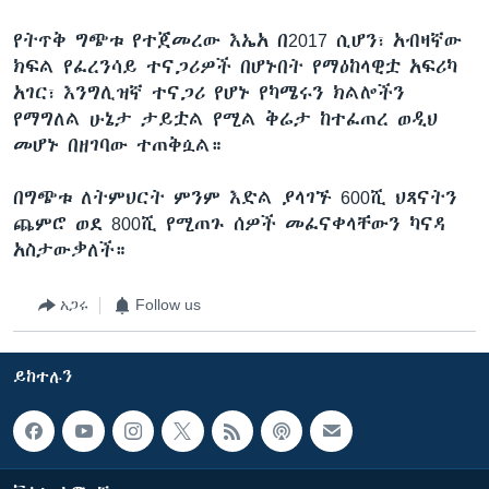
የትጥቅ ግጭቱ የተጀመረው እኤአ በ2017 ሲሆን፣ አብዛኛው
ክፍል የፈረንሳይ ተናጋሪዎች በሆኑበት የማዕከላዊቷ አፍሪካ
አገር፣ እንግሊዝኛ ተናጋሪ የሆኑ የካሜሩን ክልሎችን
የማግለል ሁኔታ ታይቷል የሚል ቅሬታ ከተፈጠረ ወዲህ
መሆኑ በዘገባው ተጠቅሷል።
በግጭቱ ለትምህርት ምንም እድል ያላገኙ 600ሺ ህጻናትን
ጨምሮ ወደ 800ሺ የሚጠጉ ሰዎች መፈናቀላቸውን ካናዳ
አስታውቃለች።
አጋሩ
Follow us
ይከተሉን