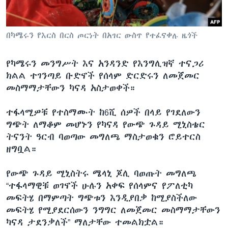
በካሜሩን የእርስ በርስ ጦርነት በአገር ውስጥ የተፈናቀሉ ዜጎች
ቋንቋዎች
የካሜሩን መንግሥት እና አንዳንድ የእንግሊዝኛ ተናጋሪ
ክልል ተገንጣይ ቡድኖች የሰላም ድርድሩን ለመጀመር
መስማማታቸውን ካናዳ አስታወቀች።
ተፋላሚዎቹ የተስማሙት ከ6ሺ ሰዎች በላይ የገደለውን
ግጭት ለማቆም መሆኑን የካናዳ የውጭ ጉዳይ ሚኒስቴር
ትናንት ዓርብ ባወጣው መግለጫ ማስታወቁን ሮይተርስ
ዘግቧል።
የውጭ ጉዳይ ሚኒስትሩ ሜላኒ ጆሊ ባወጡት መግለጫ
“ተፋላማዊቹ ወገኖች ሁሉን አቀፍ የሰላምና የፖለቲካ
መፍትሄ በማምጣት ግጭቱን እንዲያበቃ ከሚያስችለው
መፍትሄ የሚያደርሰውን ንግግር ለመጀመር መስማማታቸውን
ካናዳ ታደንቃለች” ማለታቸው ተመልክቷል።