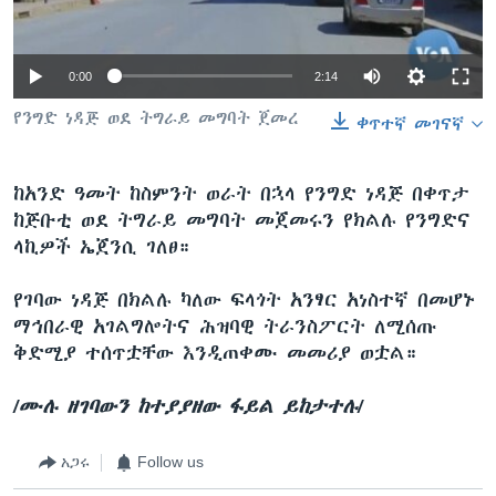
0:00
2:14
ቋንቋዎች
የንግድ ነዳጅ ወደ ትግራይ መግባት ጀመረ
ቀጥተኛ መገናኛ
ከአንድ ዓመት ከስምንት ወራት በኋላ የንግድ ነዳጅ በቀጥታ
ከጅቡቲ ወደ ትግራይ መግባት መጀመሩን የክልሉ የንግድና
ላኪዎች ኤጀንሲ ገለፀ።
የገባው ነዳጅ በክልሉ ካለው ፍላጎት አንፃር አነስተኛ በመሆኑ
ማኅበራዊ አገልግሎትና ሕዝባዊ ትራንስፖርት ለሚሰጡ
ቅድሚያ ተሰጥቷቸው እንዲጠቀሙ መመሪያ ወቷል።
/ሙሉ ዘገባውን ከተያያዘው ፋይል ይከታተሉ/
አጋሩ
Follow us