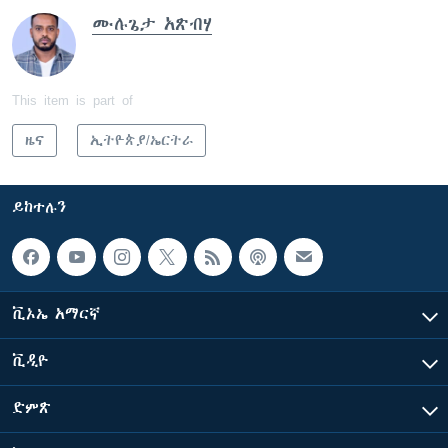
ሙሉጌታ አጽብሃ
This item is part of
ዜና
ኢትዮጵያ/ኤርትራ
ይከተሉን
ቪኦኤ አማርኛ
ቪዲዮ
ድምጽ