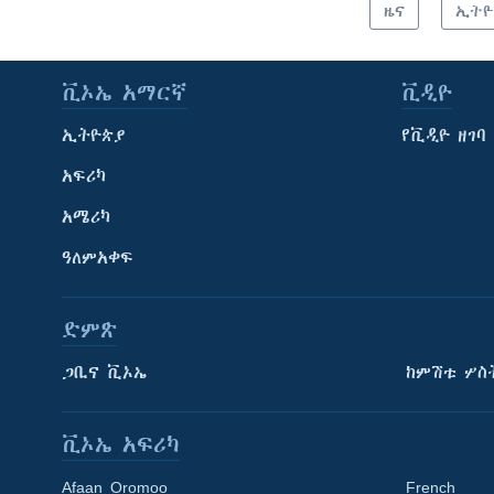
ዜና
ኢትዮ
ቪኦኤ አማርኛ
ቪዲዮ
ኢትዮጵያ
የቪዲዮ ዘገባ
አፍሪካ
አሜሪካ
ዓለምአቀፍ
ድምጽ
ጋቢና ቪኦኤ
ከምሽቱ ሦስ
ቪኦኤ አፍሪካ
Afaan Oromoo
French