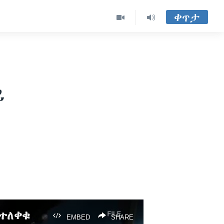
ቀጥታ
ይ
 ተለቀቁ
EMBED
SHARE