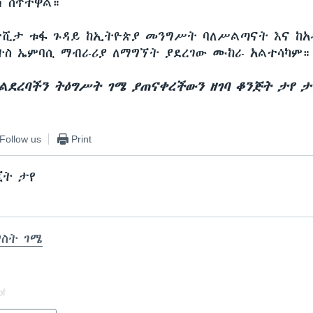
ሽ ሰጥተዋል።
ተሺታ ቱፋ ጉዳይ ከኢትዮጵያ መንግሥት ባለሥልጣናት እና ከአዲ
ትስ ኤምባሲ ማብራሪያ ለማግኘት ያደረገው ሙከራ አልተሳካም።
ባልደረባችን ትዕግሥት ገሜ ያጠናቀረችውን ዘገባ ቆንጅት ታየ ታ
Follow us
Print
ጂት ታየ
ግስት ገሜ
of