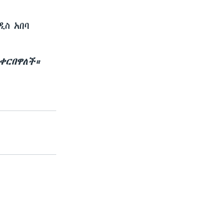
ስ አበባ
ቀርበዋለች።