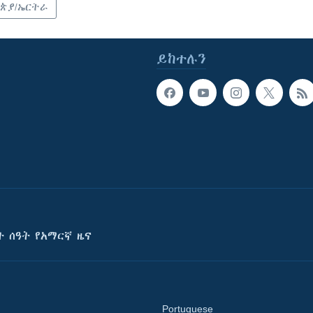
ጵያ/ኤርትራ
ይከተሉን
ት ሰዓት የአማርኛ ዜና
Portuguese