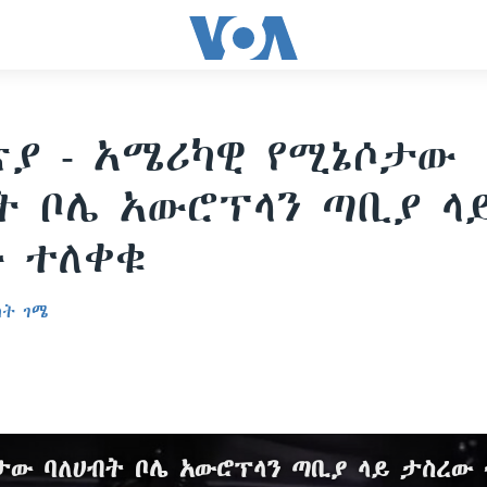
ያ - አሜሪካዊ የሚኔሶታው
ት ቦሌ አውሮፕላን ጣቢያ ላ
 ተለቀቁ
ስት ገሜ
3
ታው ባለሀብት ቦሌ አውሮፕላን ጣቢያ ላይ ታስረው