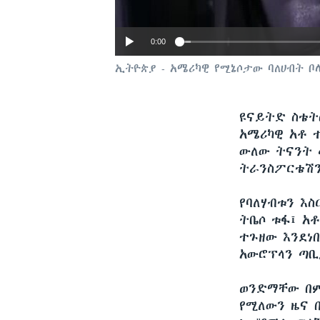
0:00
ኢትዮጵያ - አሜሪካዊ የሚኔሶታው ባለሀብት ቦ
ዩናይትድ ስቴት
አሜሪካዊ አቶ 
ውለው ትናንት 
ትራንስፖርቴሽን
የባለሃብቱን እ
ትቤሶ ቱፋ፤ አ
ተጉዘው እንደነ
አውሮፕላን ጣቢ
ወንድማቸው በም
የሚለውን ዜና 