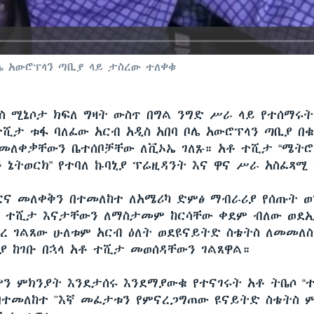
ሌ አውሮፕላን ጣቢያ ላይ ታስረው ተለቀቁ
ስ ሚኔሶታ ክፍለ ግዛት ውስጥ በግል ንግድ ሥራ ላይ የተሰማሩ
ተሺታ ቱፋ ባለፈው አርብ አዲስ አበባ ቦሌ አውሮፕላን ጣቢያ በቁ
መለቀቃቸውን ቤተሰቦቻቸው ለቪኦኤ ገለጹ። አቶ ተሺታ “ሜት
 ኔትወርክ” የተባለ ኩባኒያ ፕሬዚዳንት እና ዋና ሥራ አስፈጻሚ
ስርና መለቀቅን በተመለከተ ለአሜሪካ ድምፅ ማብራሪያ የሰጡት 
ቶ ተሺታ እናታቸውን ለማስታመም ከርሳቸው ቀደም ብለው ወደ
በረ ገልጸው ሁለቱም አርብ ዕለት ወደዩናይትድ ስቴትስ ለመመለስ
ያ ከገቡ በኋላ አቶ ተሺታ መወሰዳቸውን ገልጸዋል።
ን ምክንያት እንደታሰሩ እንደማያውቁ የተናገሩት አቶ ትቤሶ “ተ
በተመለከተ "እኛ መፈታቱን የምናረጋግጠው ዩናይትድ ስቴትስ ም