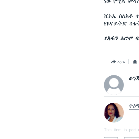
ነው"የሚል ምላ
ቪኦኤ ስለአቶ 
የዩናይትድ ስቴ
የአፋን ኦሮሞ 
አጋሩ
ቆን
ትዕ
This item is part 