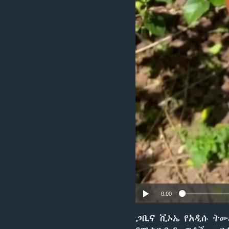
0:00
ጋቢና ቪኦኤ የአዲሱ ትው