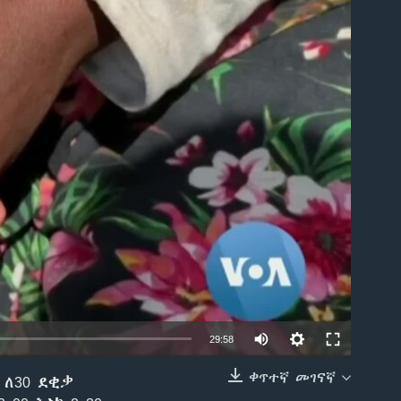
able
29:58
ቀጥተኛ መገናኛ
 ለ30 ደቂቃ
EMBED