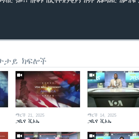
ብር ነው፡፡ በየቀኑ በኢትዮጵያዊያን ሰዓት አቆጣጠር ከምሽቱ 2፡
ታታይ ክፍሎች
ማርች 21, 2025
ማርች 14, 2025
ጋቢና ቪኦኤ
ጋቢና ቪኦኤ