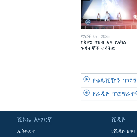
ማርች 07, 2025
የክዋኔ ጥበብ እና የአካል
ጉዳተኞች ተሳትፎ
የቴሌቪዥን ፕሮግ
የራዲዮ ፕሮግራሞ
ቪኦኤ አማርኛ
ቪዲዮ
ኢትዮጵያ
የቪዲዮ ዘገባ