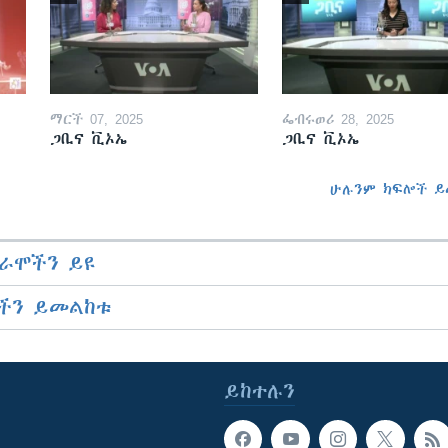
ማርች 07, 2025
ፌብሩወሪ 28, 2025
ጋቢና ቪኦኤ
ጋቢና ቪኦኤ
ሁሉንም ክፍሎች ይ
ራሞችን ይዩ
ችን ይመልከቱ
ይከተሉን