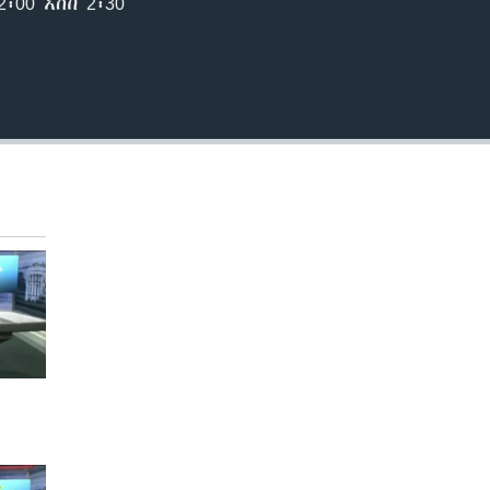
00 እስከ 2፡30