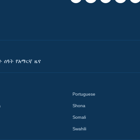
ት ሰዓት የአማርኛ ዜና
Portuguese
a
Shona
Somali
Swahili