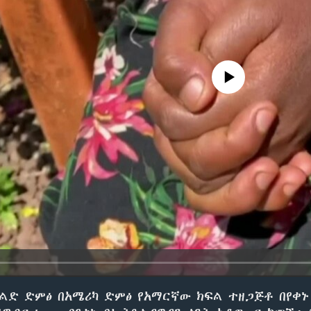
No media source currently avail
ልድ ድምፅ በአሜሪካ ድምፅ የአማርኛው ክፍል ተዘጋጅቶ በየቀኑ