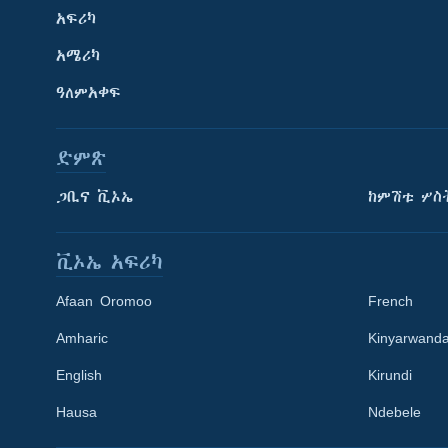
አፍሪካ
አሜሪካ
ዓለምአቀፍ
ድምጽ
ጋቢና ቪኦኤ
ከምሽቱ ሦስ
ቪኦኤ አፍሪካ
Afaan Oromoo
French
Amharic
Kinyarwand
English
Kirundi
Learning English
Hausa
Ndebele
ይከተሉን