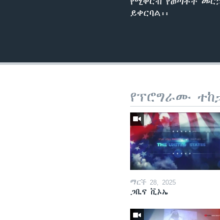
የሚቀርብ የወጣቶች መርኃግ
ይቀርባል፡፡
የፕሮግራሙ ተከ
ማርች 28, 2025
ጋቢና ቪኦኤ