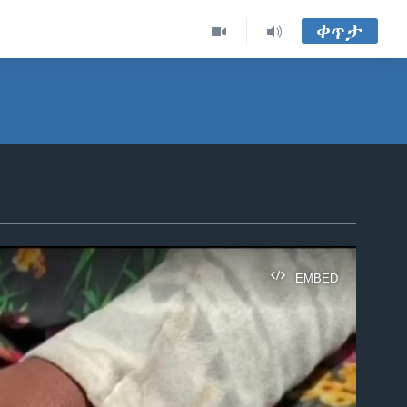
ቀጥታ
EMBED