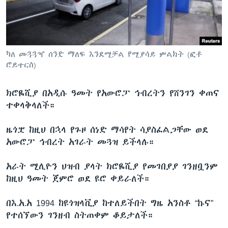
ቋንቋዎች
ካለ መጓጓዣ ሰንድ ማለፍ እንደሚቻል የሚያሳይ ምልክት (ፎቶ
ሮይተርስ)
ክሮዬሺያ በአዲሱ ዓመት የአውሮፓ ኅብረትን የሸንገን ቀጠና
ተቀላቅላለች።
ዜጎቿ ከዚህ በኋላ የጉዞ ሰነድ ማሳየት ሳያስፈልጋቸው ወደ
አውሮፓ ኅብረት አገራት መጓዝ ይችላሉ።
አራት ሚሊዮን ህዝብ ያላት ክሮዬሺያ የመገበያያ ገንዘቧንም
ከዚህ ዓመት ጀምሮ ወደ ዩሮ ቀይራለች።
በእ.አ.አ 1994 ከዩጎዝላቪያ ከተለይችበት ግዜ አንስቶ “ኩና”
የተሰኘውን ገንዘብ ስትጠቀም ቆይታለች።