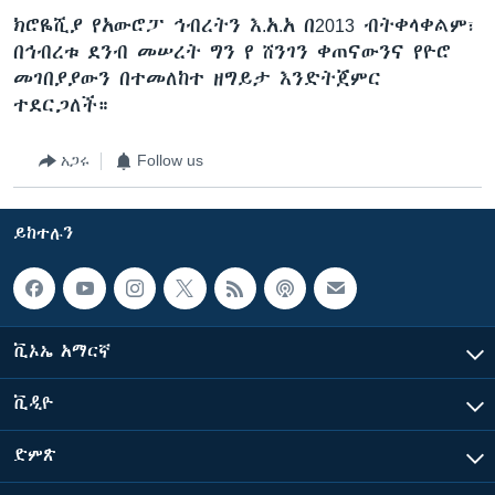
ክሮዬሺያ የአውሮፓ ኅብረትን እ.አ.አ በ2013 ብትቀላቀልም፣
በኅብረቱ ደንብ መሠረት ግን የ ሸንገን ቀጠናውንና የዮሮ
መገበያያውን በተመለከተ ዘግይታ እንድትጀምር
ተደርጋለች።
አጋሩ
Follow us
ይከተሉን
ቪኦኤ አማርኛ
ቪዲዮ
ድምጽ