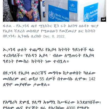
ቋንቋዎች
ፋይል - የኡጋንዳ ጤና ሚኒስትር ጄን ሩት አሰንግ ለሱዳኑ ዝርያ
የኢቦላ ቫይረስ መከላከያ የሚውለውን የመጀመሪያ ዙር ክትባት
በዩጋንዳ፣ ኢንቴቤ ሲረከቡ Dec. 8, 2022.
ኡጋንዳ ሁለት ተጨማሪ የኢቦላ ክትባት ዓይነቶች ዛሬ
ተረክባለች። ‘የሱዳን ኢቦላ ‘ ብለው ለሚጠሩት የኢቦላ
ዓይነት የሙከራ ክትባት ነው ተብሏል።
በዩጋንዳ የኢቦላ ወረርሽኝ መግባቱ ከታወቀበት ካለፈው
መስከረም ወር ወዲህ 55 ሰዎች በተውሳኩ ሲሞቱ፣ 142
ደግሞ መያዛቸው ታውቋል።
የአሜሪካ ድምጿ ሃሊማ አቱማኒ ከሥፍራው እንደዘገበችው፣
የዓለም ጤና ድርጅት ዛሬ ያስረከበው 4000 የሚሆኑ