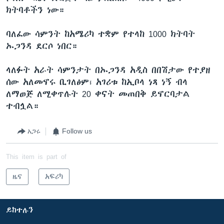
ክትባቶችን ነው።
ባለፈው ሳምንት ከአሜሪካ ተቋም የተላከ 1000 ክትባት
ኡጋንዳ ደርሶ ነበር።
ላለፉት አራት ሳምንታት በኡጋንዳ አዲስ በበሽታው የተያዘ
ሰው አለመኖሩ ቢገለፅም፣ አገሪቱ ከኢቦላ ነጻ ነኝ ብላ
ለማወጅ ለሚቀጥሉት 20 ቀናት መጠበቅ ይኖርባታል
ተብሏል።
አጋሩ
Follow us
This item is part of
ዜና
አፍሪካ
ይከተሉን