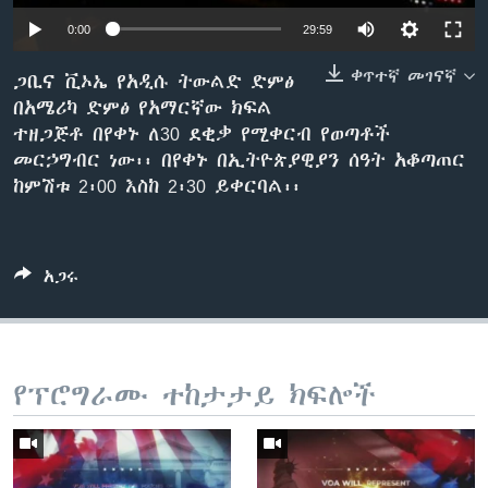
0:00
29:59
ቀጥተኛ መገናኛ
ቋንቋዎች
ጋቢና ቪኦኤ የአዲሱ ትውልድ ድምፅ
በአሜሪካ ድምፅ የአማርኛው ክፍል
ተዘጋጅቶ በየቀኑ ለ30 ደቂቃ የሚቀርብ የወጣቶች
መርኃግብር ነው፡፡ በየቀኑ በኢትዮጵያዊያን ሰዓት አቆጣጠር
ከምሽቱ 2፡00 እስከ 2፡30 ይቀርባል፡፡
አጋሩ
የፕሮግራሙ ተከታታይ ክፍሎች