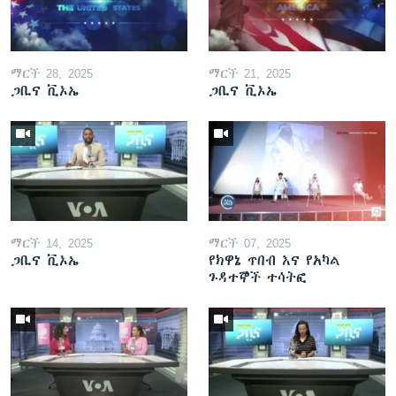
ማርች 28, 2025
ማርች 21, 2025
ጋቢና ቪኦኤ
ጋቢና ቪኦኤ
ማርች 14, 2025
ማርች 07, 2025
ጋቢና ቪኦኤ
የክዋኔ ጥበብ እና የአካል
ጉዳተኞች ተሳትፎ