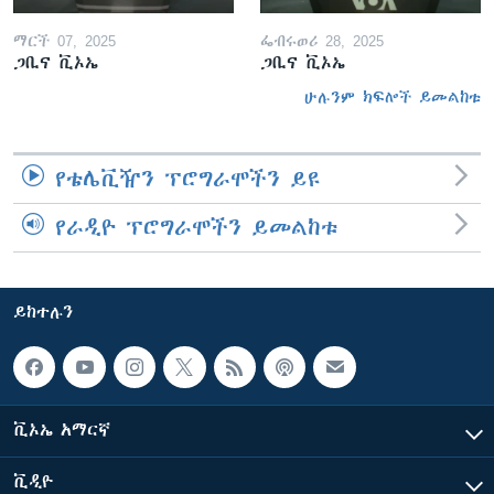
ማርች 07, 2025
ፌብሩወሪ 28, 2025
ጋቢና ቪኦኤ
ጋቢና ቪኦኤ
ሁሉንም ክፍሎች ይመልከቱ
የቴሌቪዥን ፕሮግራሞችን ይዩ
የራዲዮ ፕሮግራሞችን ይመልከቱ
ይከተሉን
ቪኦኤ አማርኛ
ቪዲዮ