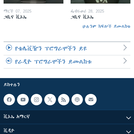
ማርች 07, 2025
ፌብሩወሪ 28, 2025
ጋቢና ቪኦኤ
ጋቢና ቪኦኤ
ሁሉንም ክፍሎች ይመልከቱ
የቴሌቪዥን ፕሮግራሞችን ይዩ
የራዲዮ ፕሮግራሞችን ይመልከቱ
ይከተሉን
ቪኦኤ አማርኛ
ቪዲዮ