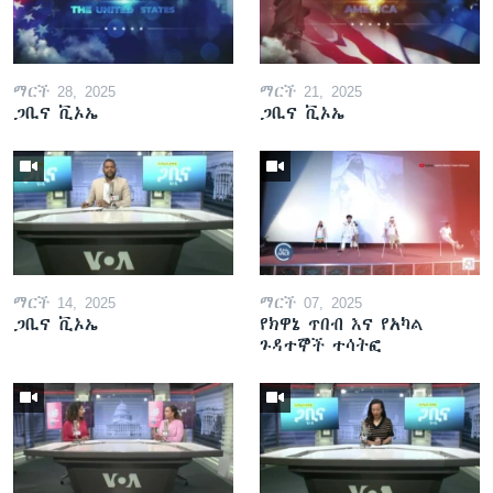
ማርች 28, 2025
ማርች 21, 2025
ጋቢና ቪኦኤ
ጋቢና ቪኦኤ
ማርች 14, 2025
ማርች 07, 2025
ጋቢና ቪኦኤ
የክዋኔ ጥበብ እና የአካል
ጉዳተኞች ተሳትፎ