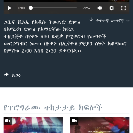
0:00
29:57
ቀጥተኛ መገናኛ
ቋንቋዎች
ጋቢና ቪኦኤ የአዲሱ ትውልድ ድምፅ
በአሜሪካ ድምፅ የአማርኛው ክፍል
ተዘጋጅቶ በየቀኑ ለ30 ደቂቃ የሚቀርብ የወጣቶች
መርኃግብር ነው፡፡ በየቀኑ በኢትዮጵያዊያን ሰዓት አቆጣጠር
ከምሽቱ 2፡00 እስከ 2፡30 ይቀርባል፡፡
አጋሩ
የፕሮግራሙ ተከታታይ ክፍሎች