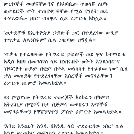
ምርኮኞች መሆናቸውንና የአካባቢው ተወላጅ ለሆኑ
ወታደሮች ሞት ተጠያቂ ናቸው የሚል የሃሰት ወሬ
ተነግሯቸው ነበር” ብለዋል ሲል ሪፖርቱ አክሏል።
“ወታደሮቹ ከኢትዮጵያ ኃይሎች ጋር በተደረገው ውጊያ
ተሣታፊ አልነበሩም” ሲል ጋዜጣው ዘግቧል።
“ጥቃቱ የተፈፀመው የትግራይ ኃይሎች ወደ ዋና ከተማዪቱ
አዲስ አበባ በመገስገስ ላይ በነበሩበት ወቅት እንደነበር”ና
“በፍርሃት ወይም በቂም በቀል መነሳሳት የተፈፀመ ነው” ሲሉ
ቃለ መጠይቅ የተደረገላቸው እስረኞች መናገራቸውን
ሪፖርቱ ጨምሮ አመልክቷል።
83 የሚሆነው የትግራይ ተወላጆች አስከሬን በካምፑ
አቅራቢያ በሚገኝ ቦታ በጅምላ መቀበሩን እማኞቹ
መናገራቸውን የዋሽንግተን ፖስት ሪፖርት አመልክቷል።
“እንደ እንጨት አንዱ በአንዱ ላይ ተደራርበው ነበር” ሲል
አንድ ምሥክር መናገሩን ሪፖርቱ አመልክቷል።