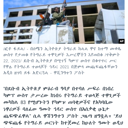
ቋንቋዎች
/ፎቶ ፋይል/ - በሰሜን ኢትዮጵያ ትግራይ ክልል ዋና ከተማ መቀሌ
ውስጥ የታጠቁ የትግራይ ተዋጊዎች እሥረኞችን እየጠበቁ /ጥቅምት
22, 2021/ ደቡብ ኢትዮጵያ በሚገኝ ካምፕ ውስጥ በቁጥጥር ሥር
የዋሉ የትግራይ ተወላጆች ኅዳር 2021 በጅምላ መጨፍጨፋቸውን
አዲስ ዘገባ ይፋ አድርጓል - ዋሺንግተን ፖስት
“በደቡብ ኢትዮጵያ ምዕራብ ዓባያ በተባለ ሥፍራ በነበረ
ካምፕ ውስጥ ታሥረው ከነበሩ የትግራይ ተወላጅ ተዋጊዎች
መካከል 83 የሚሆኑትን የካምፑ ጠባቂዎችና የአካባቢው
ነዋሪዎች ባለፈው ዓመት ኅዳር ውስጥ በአሰቃቂ ሁኔታ
ጨፍጭፈዋል” ሲል ዋሽንግተን ፖስት ጋዜጣ ዘግቧል። “ይህ
ጭፍጨፋ የትግራይ ጦርነት ከተጀመረ ከሁለት ዓመት ወዲህ