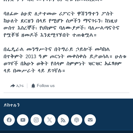
ባለፈው ዕሁድ ለታተመው ሪፖርት ዋሽንግተን ፖስት
ከሁለት ደርዘን በላይ የሚሆኑ ሰዎችን ማናገሩን፣ ከነዚህ
ውስጥ እስረኞች፣ የህክምና ባለሙያዎች፣ ባለሥልጣናትና
የሟቾቹ ዘመዶች እንደሚገኙበት ተጠቁሟል።
በፌዴራል መንግሥትና በትግራይ ኃይሎች መካከል
በጥቅምት 2013 ዓ.ም ጦርነት መቀስቀሱ ይታወሳል። ሁለቱ
ወገኖች በአሁኑ ወቅት የሰላም ስምምነት ዝርዝር አፈፃፀም
ላይ በመሥራት ላይ ይገኛሉ።
አጋሩ
Follow us
ይከተሉን