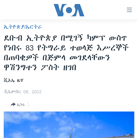
በቀላሉ
የመሥሪያ
ማገናኛዎች
ኢትዮጵያ/ኤርትራ
ዜና
ወደ
ደቡብ ኢትዮጵያ በሚገኝ ካምፕ ውስጥ
ዋናው
ኑሮ በጤንነት
ኢትዮጵያ
የነበሩ 83 የትግራይ ተወላጅ እሥረኞች
ይዘት
ጋቢና ቪኦኤ
እለፍ
አፍሪካ
በጠባቂዎች በጅምላ መገደላቸውን
ወደ
ከምሽቱ ሦስት ሰዓት የአማርኛ ዜና
ዋሽንግተን ፖስት ዘገበ
ዓለምአቀፍ
ዋናው
ቪዲዮ
ይዘት
አሜሪካ
ቪኦኤ ዜና
እለፍ
የፎቶ መድብሎች
መካከለኛው ምሥራቅ
ወደ
ዲሴምበር 08, 2022
ክምችት
ዋናው
አጋሩ
ይዘት
እለፍ
Learning English
ይከተሉን