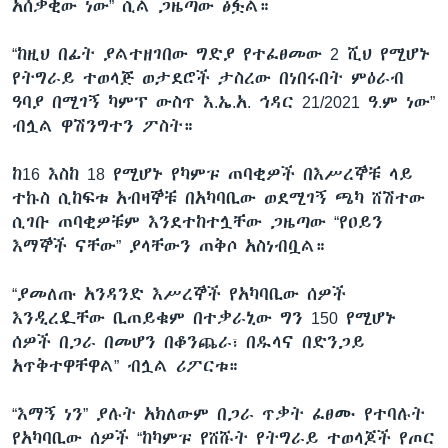
አሰቃቂው ነው” ሲል ጋዜጣው ፅፏል።
“ከዚህ በፊት ያልተዘገበው ግድያ የተፈፀመው 2 ሺህ የሚሆኑ
የትግራይ ተወላጅ ወታደሮች ታስረው በነበሩበት ምዕራብ
ዓባያ በሚገኝ ካምፕ ውስጥ እ.ኤ.አ. ኅዳር 21/2021 ዓ.ም ነው”
ብሏል ዋሽንግተን ፖስት።
ከ16 እስከ 18 የሚሆኑ የካምፑ ጠባቂዎች በእሥረኞቹ ላይ
ተኩስ ሲከፍቱ አብዛኞቹ በአካባቢው ወደሚገኝ ጫካ ሸሽተው
ሲገቡ ጠባቂዎቹም እንደተከተሏቸው ጋዜጣው “የዐይን
እማኞች ናቸው” ያላቸውን ጠቅሶ አስነብቧል።
“ያመለጡ አንዳንድ እሥረኞች የአካባቢው ሰዎች
እንዲረዷቸው ቢጠይቁም በተቃራኒው ግን 150 የሚሆኑ
ሰዎች በጋራ በመሆን በቆንጨራ፣ በዱላና በድንጋይ
አጥቅተዋቸዋል” ብሏል ሪፖርቱ።
“እማኝ ነን” ያሉት አክለውም በጋራ ጥቃት ፈፀሙ የተባሉት
የአካባቢው ሰዎች “ከካምፑ የሸሹት የትግራይ ተወላጆች የጦር