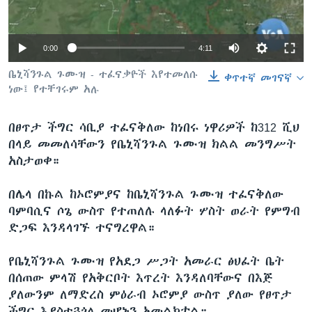
0:00
4:11
ቋንቋዎች
ቤኒሻንጉል ጉሙዝ - ተፈናቃዮች እየተመለሱ
ቀጥተኛ መገናኛ
ነው፤ የተቸገሩም አሉ
በፀጥታ ችግር ሳቢያ ተፈናቅለው ከነበሩ ነዋሪዎች ከ312 ሺህ
በላይ መመለሳቸውን የቤኒሻንጉል ጉሙዝ ክልል መንግሥት
አስታወቀ።
በሌላ በኩል ከኦሮምያና ከቤኒሻንጉል ጉሙዝ ተፈናቅለው
ባምባሲና ሶጌ ውስጥ የተጠለሉ ላለፉት ሦስት ወራት የምግብ
ድጋፍ እንዳላገኙ ተናግረዋል።
የቤኒሻንጉል ጉሙዝ የአደጋ ሥጋት አመራር ፅህፈት ቤት
በሰጠው ምላሽ የአቅርቦት እጥረት እንዳለባቸውና በእጅ
ያለውንም ለማድረስ ምዕራብ ኦሮምያ ውስጥ ያለው የፀጥታ
ችግር እያስተጓጎለ መሆኑን አመልክቷል።