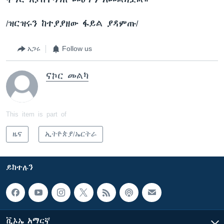
/ዝርዝሩን ከተያያዘው ፋይል ያዳምጡ/
አጋሩ
Follow us
ናኮር መልካ
This item is part of
ዜና
ኢትዮጵያ/ኤርትራ
ይከተሉን
ቪኦኤ አማርኛ