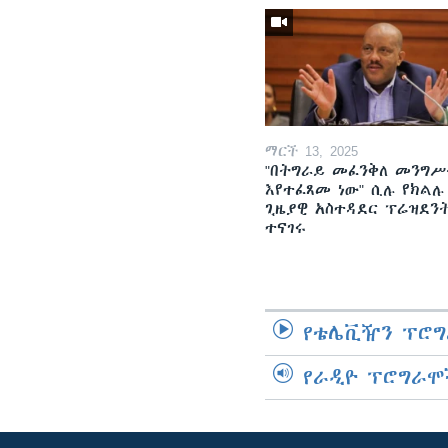
ማርች 13, 2025
"በትግራይ መፈንቅለ መንግሥ
እየተፈጸመ ነው" ሲሉ የክልሉ
ጊዜያዊ አስተዳደር ፕሬዝደን
ተናገሩ
የቴሌቪዥን ፕሮግ
የራዲዮ ፕሮግራሞ