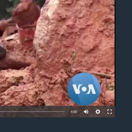
able
4:00
EMBED