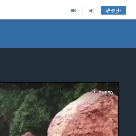
ቀጥታ
EMBED