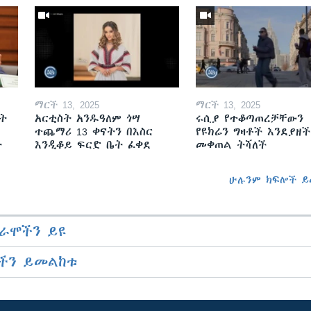
ማርች 13, 2025
ማርች 13, 2025
ት
አርቲስት አንዱዓለም ጎሣ
ሩሲያ የተቆጣጠረቻቸውን
ተጨማሪ 13 ቀናትን በእስር
የዩክሬን ግዛቶች እንደያዘች
ት
እንዲቆይ ፍርድ ቤት ፈቀደ
መቀጠል ትሻለች
ሁሉንም ክፍሎች ይ
ራሞችን ይዩ
ችን ይመልከቱ