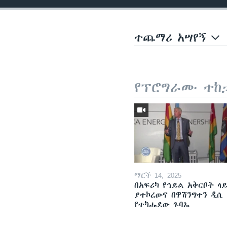
ተጨማሪ አሣየኝ
የፕሮግራሙ ተከ
ማርች 14, 2025
በአፍሪካ የኅይል አቅርቦት ላ
ያተኮረውና በዋሽንግተን ዲሲ
የተካሔደው ጉባኤ