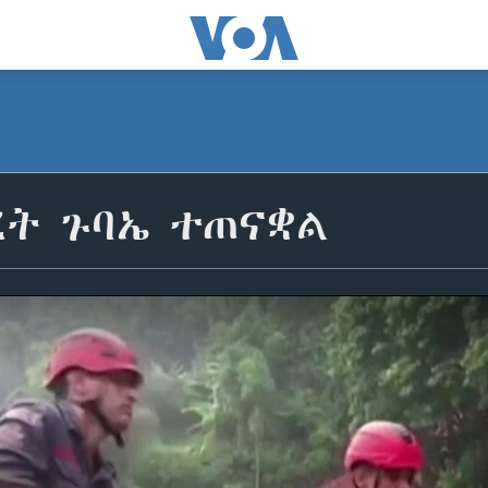
ረት ጉባኤ ተጠናቋል