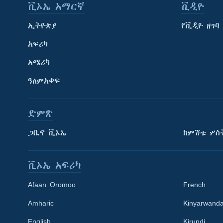
ቪኦኤ አማርኛ
ቪዲዮ
ኢትዮጵያ
የቪዲዮ ዘገባ
አፍሪካ
አሜሪካ
ዓለምአቀፍ
ድምጽ
ጋቢና ቪኦኤ
ከምሽቱ ሦስ
ቪኦኤ አፍሪካ
Afaan Oromoo
French
Amharic
Kinyarwand
English
Kirundi
Learning English