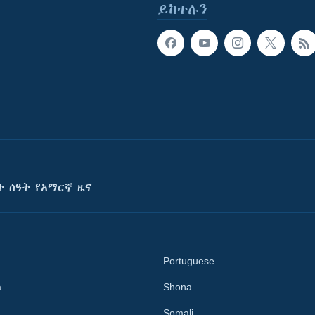
ይከተሉን
ት ሰዓት የአማርኛ ዜና
Portuguese
a
Shona
Somali