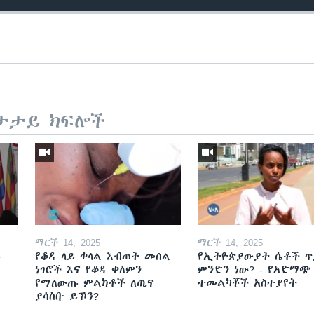
ታታይ ክፍሎች
ማርች 14, 2025
ማርች 14, 2025
ይ
የቆዳ ላይ ቀላል እብጠት መሰል
የኢትዮጵያውያት ሴቶች ጥ
ነገሮች እና የቆዳ ቀለምን
ምንድን ነው? - የአድማጭ
የሚለውጡ ምልክቶች ለጤና
ተመልካቾች አስተያየት
ያሳስቡ ይኾን?