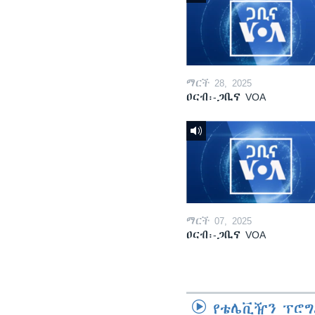
ማርች 28, 2025
ዐርብ፡-ጋቢና VOA
ማርች 07, 2025
ዐርብ፡-ጋቢና VOA
የቴሌቪዥን ፕሮግ