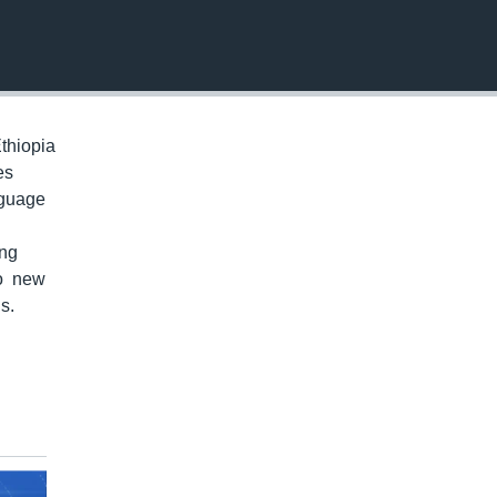
EMBED
thiopia
es
nguage
ung
to new
s.