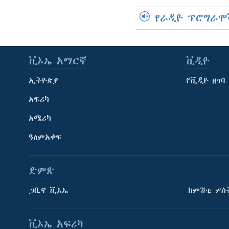
የራዲዮ ፕሮግራሞ
ቪኦኤ አማርኛ
ቪዲዮ
ኢትዮጵያ
የቪዲዮ ዘገባ
አፍሪካ
አሜሪካ
ዓለምአቀፍ
ድምጽ
ጋቢና ቪኦኤ
ከምሽቱ ሦስ
ቪኦኤ አፍሪካ