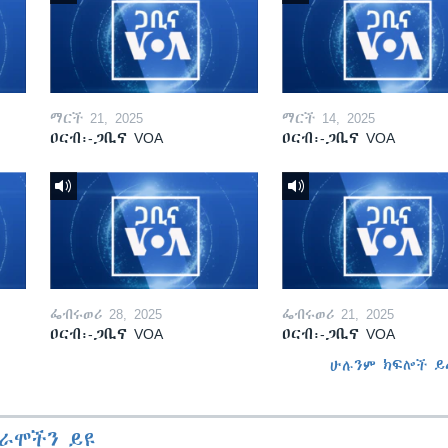
ማርች 21, 2025
ማርች 14, 2025
ዐርብ፡-ጋቢና VOA
ዐርብ፡-ጋቢና VOA
ፌብሩወሪ 28, 2025
ፌብሩወሪ 21, 2025
ዐርብ፡-ጋቢና VOA
ዐርብ፡-ጋቢና VOA
ሁሉንም ክፍሎች ይ
ራሞችን ይዩ