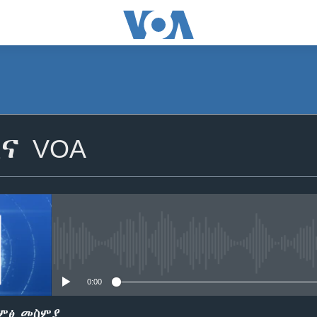
SUBSCRIBE
ና VOA
ይድረሰኝ / ይላክልኝ
No media source currently avail
0:00
ድምፅ መስምያ