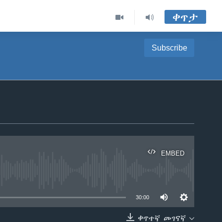
ቀጥታ
Subscribe
EMBED
able
30:00
ቀጥተኛ መገናኛ