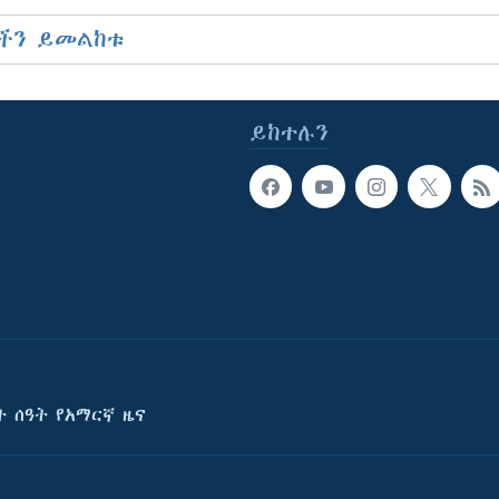
ችን ይመልከቱ
ይከተሉን
ት ሰዓት የአማርኛ ዜና