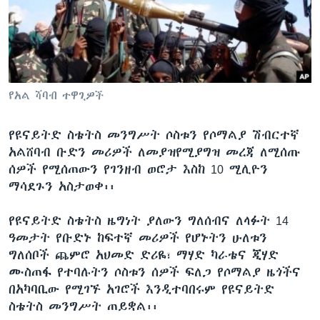
ቋንቋዎች
የአል ሻባብ ተዋጊዎች
የዩናይትድ ስቴትስ መንግሥት ሶስቱን የሶማልያ ሽብርተኛ
አልሸባብ ቡድን መሪዎች ለመያዝየሚያግዝ መረጃ ለሚሰጡ
ሰዎች የሚሰጠውን የገንዘብ ወሮታ እስከ 10 ሚሊዮን
ማሳደጉን አስታወቀ፡፡
የዩናይትድ ስቴትስ ዜግነት ያለውን ግለሰብና ለላፉት 14
ዓመታት የቡድኑ ከፍተኛ መሪዎች የሆኑትን ሁለቱን
ግለሰቦች ጨምሮ አህመድ ድሪዬ፣ ማሃድ ካራቴና ጂሃድ
ሙስጠፋ የተባሉትን ሶስቱን ሰዎች ፍለጋ የሶማልያ ዜጎችና
በአካባቢው የሚገኙ አገሮች እንዲተባበሩም የዩናይትድ
ስቴትስ መንግሥት ጠይቋል፡፡