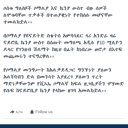
ሶስቱ ግለሰቦች ሶማልያ እና ኬንያ ውስጥ ብዙ ሰዎች
ለሞቱባቸው ጥቃቶች በተጠያቂነት የተከሰሱ መሆናቸው
ተመልክቷል፡፡
በሶማልያ የዩናይትድ ስቴትስ አምባሳደር ላሪ አንድሬ ዛሬ
ናይሮቢ ኬንያ ውስጥ በሰጡት መግለጫ አዲሱ የ10 ሚሊዮን
ዶላር የገንዘብ ሽልማት ከዚህ በፊት ከነበረው ወሮታ በእጥፍ
መጨመሩን ተናግረዋል፡፡
የሶማልያ መንግሥት ከአልቃይዳጋር ግንኙነት ያለውን
አልሻባብን ድል በመንሳት እያደረገ ያለውን ጥረት
ማድነቃቸውንም የቪኦኤ ሶማልኛ ክፍል ዘጋቢያችን ሞሃመድ
ዩሱፍ ከናይሮቢያ ኬንያ የላከው ዘገባ አመልክቷል፡፡
አጋሩ
Follow us