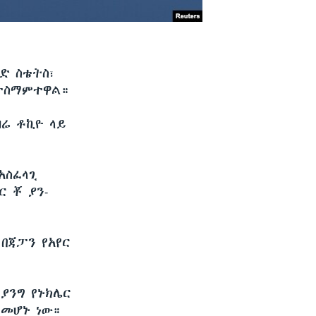
ድ ስቴትስ፣
 ተስማምተዋል።
ዛሬ ቶኪዮ ላይ
አስፈላጊ
 ቾ ያን-
በጃፓን የአየር
ያንግ የኑክሌር
 መሆኑ ነው።