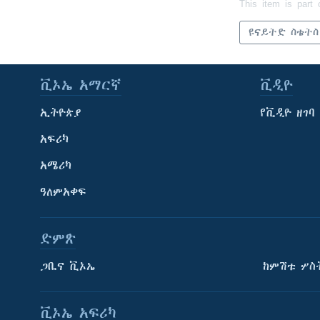
This item is part 
ዩናይትድ ስቴትስ
ቪኦኤ አማርኛ
ቪዲዮ
ኢትዮጵያ
የቪዲዮ ዘገባ
አፍሪካ
አሜሪካ
ዓለምአቀፍ
ድምጽ
ጋቢና ቪኦኤ
ከምሽቱ ሦስ
ቪኦኤ አፍሪካ