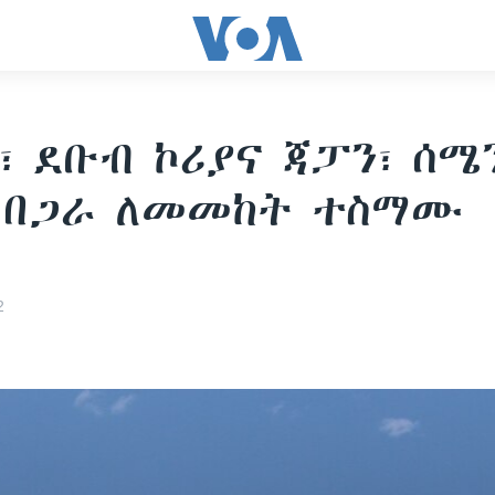
፣ ደቡብ ኮሪያና ጃፓን፣ ሰሜ
ን በጋራ ለመመከት ተስማሙ
2