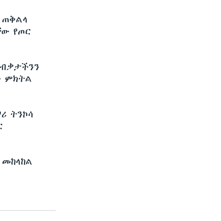
 ጠቅልላ
ቸው የጦር
 ብቃታችንን
ኑ ምክትል
ሪ ትንኮሳ
ር
 መከላከል