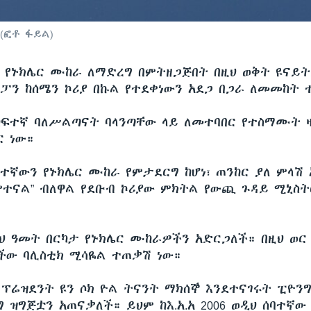
(ፎቶ ፋይል)
ላ የኑክሌር ሙከራ ለማድረግ በምትዘጋጅበት በዚህ ወቅት ዩናይት
ጃፓን ከሰሜን ኮሪያ በኩል የተደቀነውን አደጋ በጋራ ለመመከት
 ከፍተኛ ባለሥልጣናት ባላንጣቸው ላይ ለመተባበር የተስማሙት 
ር ነው።
ባተኛውን የኑክሌር ሙከራ የምታደርግ ከሆነ፣ ጠንከር ያለ ምላሽ 
ተናል” ብለዋል የደቡብ ኮሪያው ምክትል የውጪ ጉዳይ ሚኒስትር
ዚህ ዓመት በርካታ የኑክሌር ሙከራዎችን አድርጋለች። በዚህ ወር 
ችው ባሊስቲክ ሚሳዬል ተጠቃሽ ነው።
 ፕሬዝደንት ዩን ሶክ ዮል ትናንት ማክሰኞ እንደተናገሩት ፒዮንግ
 ዝግጅቷን አጠናቃለች። ይህም ከእ.አ.አ 2006 ወዲህ ሰባተኛው