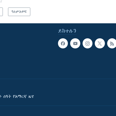
of
ዓለምአቀፍ
ይከተሉን
ት ሰዓት የአማርኛ ዜና