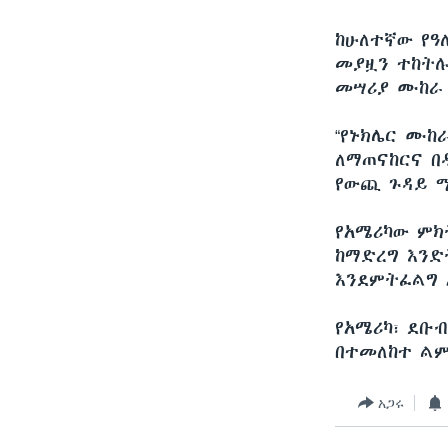
ከሁለተኛው የዓ
መያዟን ተከትሉ
መሣሪያ ሙከራ 
“የኑክሌር ሙከ
ለማጠናከርና በ
የውጪ ጉዳይ ሚ
የአሜሪካው ምክ
ከማድረግ እንድ
እንደምትፈልግ
የአሜሪካ፣ ደቡ
በተመለከተ ልም
አጋሩ