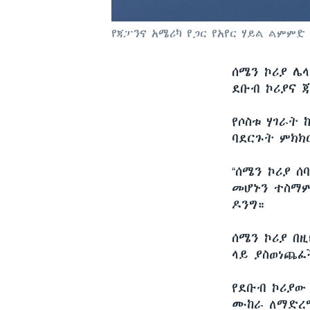
የጃፓንና አሜሪካ የጋር የአየር ሃይል ልምምድ 
ሰሜን ኮሪያ ሌ
ደቡብ ኮሪያና 
የሶስቱ ሃገራት
ባደርጉት ምክክ
“ሰሜን ኮሪያ ሰ
መሆኑን ተስማም
ዶንግ።
ሰሜን ኮሪያ በ
ላይ ያስወነጨፈ
የደቡብ ኮሪያው
ሙከራ ለማድረግ