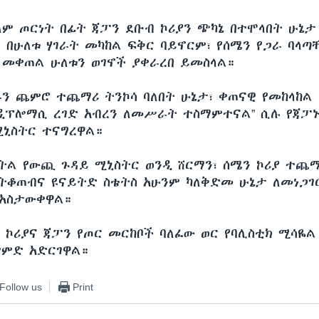
ለም ጦርነት በፊት ጃፓን ደቡብ ኮሪያን ጭካኔ በተሞላበት ሁኔታ
 በሁለቱ ሃገራት መካከል ፍቅር ባይኖርም፣ የሰሜን የጋራ ባላጣ
መቀጠል ሁለቱን ወገኖች ያቀራረበ ይመስላል።
ራን ጨምሮ ተጨማሪ ትንኮሳ ባለበት ሁኔታ፣ ቀጠናዊ የመከላከል
ዲፕሎማሲ ረገድ አብረን ለመሥራት ተስማምተናል” ሲሉ የጃፓ
ኒስትር ተናግረዋል።
ትል የውጪ ጉዳይ ሚኒስትር ወንዲ ሸርማን፣ ሰሜን ኮሪያ ተጨማ
ትቆጠብና ዩናይትድ ስቴትስ አሁንም ካለቅድመ ሁኔታ ለመነጋገ
 አስታውቀዋል።
ብ ኮሪያና ጃፓን የጦር መርከቦች ባለፈው ወር የባሊስቲክ ሚሳዬል
ምድ አድርገዋል።
Follow us
Print