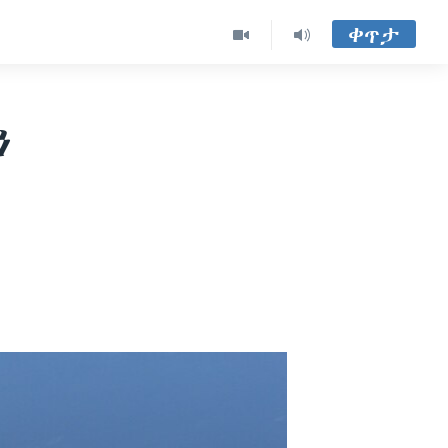
ቀጥታ
ን