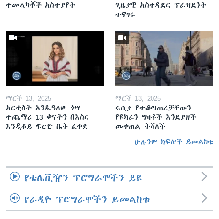
ተመልካቾች አስተያየት
ጊዜያዊ አስተዳደር ፕሬዝደንት
ተናገሩ
ማርች 13, 2025
ማርች 13, 2025
አርቲስት አንዱዓለም ጎሣ
ሩሲያ የተቆጣጠረቻቸውን
ተጨማሪ 13 ቀናትን በእስር
የዩክሬን ግዛቶች እንደያዘች
እንዲቆይ ፍርድ ቤት ፈቀደ
መቀጠል ትሻለች
ሁሉንም ክፍሎች ይመልከቱ
የቴሌቪዥን ፕሮግራሞችን ይዩ
የራዲዮ ፕሮግራሞችን ይመልከቱ