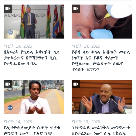
ማርች 14, 2025
ማርች 14, 2025
በአፍሪካ የኅይል አቅርቦት ላይ
የቆዳ ላይ ቀላል እብጠት መሰል
ያተኮረውና በዋሽንግተን ዲሲ
ነገሮች እና የቆዳ ቀለምን
የተካሔደው ጉባኤ
የሚለውጡ ምልክቶች ለጤና
ያሳስቡ ይኾን?
ማርች 14, 2025
ማርች 13, 2025
የኢትዮጵያውያት ሴቶች ጥያቄ
"በትግራይ መፈንቅለ መንግሥት
ምንድን ነው? - የአድማጭ
እየተፈጸመ ነው" ሲሉ የክልሉ