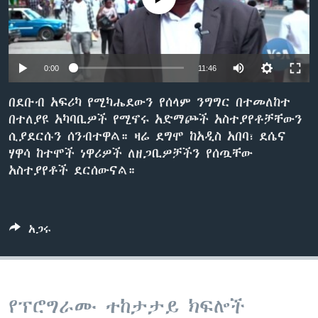
ቋንቋዎች
0:00
11:46
በደቡብ አፍሪካ የሚካሔደውን የሰላም ንግግር በተመለከተ
በተለያዩ አካባቢዎች የሚኖሩ አድማጮች አስተያየቶቻቸውን
ሲያደርሱን ሰንብተዋል። ዛሬ ደግሞ ከአዲስ አበባ፣ ደሴና
ሃዋሳ ከተሞች ነዋሪዎች ለዘጋቢዎቻችን የሰጧቸው
አስተያየቶች ደርሰውናል።
አጋሩ
የፕሮግራሙ ተከታታይ ክፍሎች