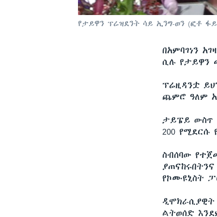
የታይዋን ፕሬዝደንት ሳይ ኢንግ-ወን (ፎቶ ፋይ
በአምባገነን አገ
ሲሉ የታይዋን 
ፕሬዚዳንቷ ይህ
ጨምሮ ዓለም አ
ታይፔይ ውስጥ 
200 የሚደርሱ
ስብሰባው የተጀ
ያጠናከሩበትንና
የኮሙዩኒስት ፓ
ዲሞክራሲያዊት 
ልትወሰድ እንደ