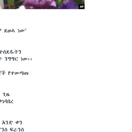
 ደወል ነው”
የተሰደዱትን
 ንግግር ነው፡፡
ገሮች የተውጣጡ
 ጊዜ
ቀነባበረ
 አንድ ቀን
ንስ ፍራንስ