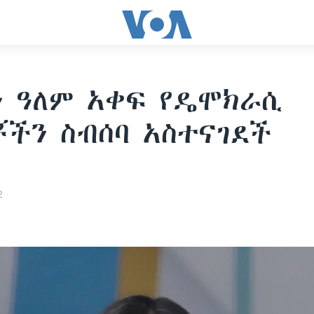
 ዓለም አቀፍ የዴሞክራሲ
ቾችን ስብሰባ አስተናገደች
2