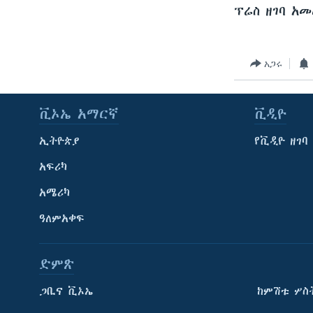
ፕሬስ ዘገባ አመ
አጋሩ
ቪኦኤ አማርኛ
ቪዲዮ
ኢትዮጵያ
የቪዲዮ ዘገባ
አፍሪካ
አሜሪካ
ዓለምአቀፍ
ድምጽ
ጋቢና ቪኦኤ
ከምሽቱ ሦስ