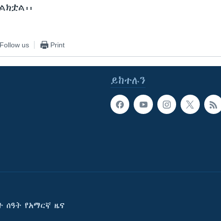
ልክቷል፡፡
Follow us
Print
ይከተሉን
ት ሰዓት የአማርኛ ዜና