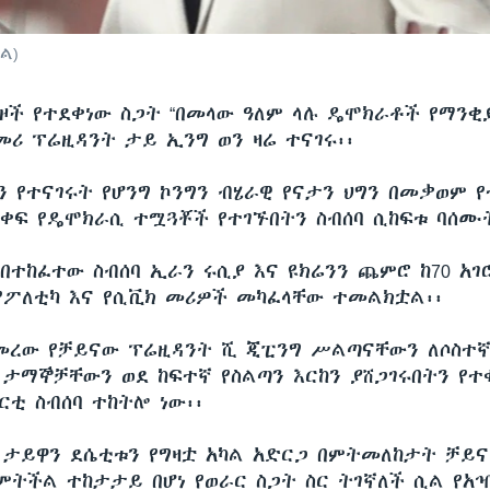
ል)
ዛዞች የተደቀነው ስጋት “በመላው ዓለም ላሉ ዴሞክራቶች የማንቂያ
መሪ ፕሬዚዳንት ታይ ኢንግ ወን ዛሬ ተናገሩ፡፡
ን የተናገሩት የሆንግ ኮንግን ብሄራዊ የናታን ህግን በመቃወም 
ቀፍ የዴሞክራሲ ተሟጓቾች የተገኙበትን ስብሰባ ሲከፍቱ ባሰሙት
በተከፈተው ስብሰባ ኢራን ሩሲያ እና ዩክሬንን ጨምሮ ከ70 አ
 የፖለቲካ እና የሲቪክ መሪዎች መካፈላቸው ተመልክቷል፡፡
መረው የቻይናው ፕሬዚዳንት ሺ ጂፒንግ ሥልጣናቸውን ለሶስተኛ
 ታማኞቻቸውን ወደ ከፍተኛ የስልጣን እርከን ያሸጋገሩበትን የተ
ርቲ ስብሰባ ተከትሎ ነው፡፡
ታይዋን ደሴቲቱን የግዛቷ አካል አድርጋ በምትመለከታት ቻይና
ምትችል ተከታታይ በሆነ የወራር ስጋት ስር ትገኛለች ሲል የአዣ