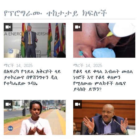
የፕሮግራሙ ተከታታይ ክፍሎች
ማርች 14, 2025
ማርች 14, 2025
በአፍሪካ የኅይል አቅርቦት ላይ
የቆዳ ላይ ቀላል እብጠት መሰል
ያተኮረውና በዋሽንግተን ዲሲ
ነገሮች እና የቆዳ ቀለምን
የተካሔደው ጉባኤ
የሚለውጡ ምልክቶች ለጤና
ያሳስቡ ይኾን?