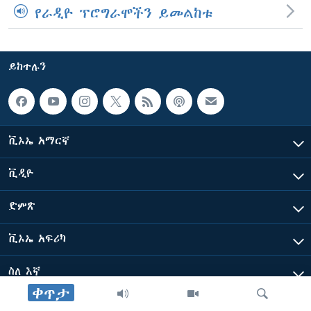
የራዲዮ ፕሮግራሞችን ይመልከቱ
ይከተሉን
ቪኦኤ አማርኛ
ቪዲዮ
ድምጽ
ቪኦኤ አፍሪካ
ስለ እኛ
ቀጥታ