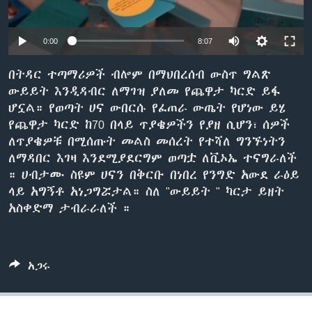
0:00
8:07
ቋንቋዎች
በትዳር ተጣማሪዎች ብሎም በማህበረሰብ ውስጥ ግልጽ
ውይይት እንዲዳብር ለማገዝ ያለመ የጨዋታ ካርድ ይፋ
ሆኗል። የወጣት ሀና ውበርሱ የፈጠራ ውጤት የሆነው ይሄ
የጨዋታ ካርድ ከ70 በላይ ጥያቄዎችን የያዘ ሲሆን፣ ሰዎች
ለጥያቄዎቹ በሚሰጡት መልስ መሰረት የተሻለ ግንኙነትን
ለማዳበር እገዛ እንደሚያደርግም ወጣቷ ለቪኦኤ ተናግራለች
። ሀብታሙ ስዩም ሀናን በቅርቡ በነበረ የንግድ አውደ ራዕይ
ላይ አግኝቶ አነጋግሯታል። ስለ "ውይይት " ካርታ ይዘት
አስቀድማ ታብራራለች ።
አጋሩ