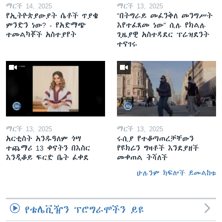
ማርች 14, 2025
ማርች 13, 2025
የኢትዮጵያውያት ሴቶች ጥያቄ
"በትግራይ መፈንቅለ መንግሥት
ምንድን ነው? - የአድማጭ
እየተፈጸመ ነው" ሲሉ የክልሉ
ተመልካቾች አስተያየት
ጊዜያዊ አስተዳደር ፕሬዝደንት
ተናገሩ
ማርች 13, 2025
ማርች 13, 2025
አርቲስት አንዱዓለም ጎሣ
ሩሲያ የተቆጣጠረቻቸውን
ተጨማሪ 13 ቀናትን በእስር
የዩክሬን ግዛቶች እንደያዘች
እንዲቆይ ፍርድ ቤት ፈቀደ
መቀጠል ትሻለች
ሁሉንም ክፍሎች ይመልከቱ
የቴሌቪዥን ፕሮግራሞችን ይዩ