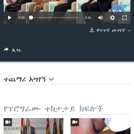
0:00
5:41
ቋንቋዎች
ቀጥተኛ መገናኛ
አጋሩ
ተጨማሪ አሣየኝ
የፕሮግራሙ ተከታታይ ክፍሎች