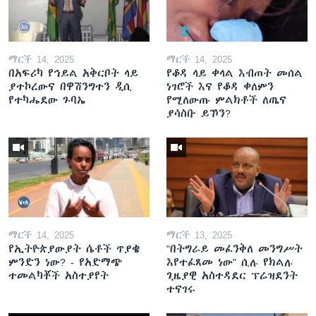
ማርች 14, 2025
ማርች 14, 2025
በአፍሪካ የኅይል አቅርቦት ላይ
የቆዳ ላይ ቀላል እብጠት መሰል
ያተኮረውና በዋሽንግተን ዲሲ
ነገሮች እና የቆዳ ቀለምን
የተካሔደው ጉባኤ
የሚለውጡ ምልክቶች ለጤና
ያሳስቡ ይኾን?
ማርች 14, 2025
ማርች 13, 2025
የኢትዮጵያውያት ሴቶች ጥያቄ
"በትግራይ መፈንቅለ መንግሥት
ምንድን ነው? - የአድማጭ
እየተፈጸመ ነው" ሲሉ የክልሉ
ተመልካቾች አስተያየት
ጊዜያዊ አስተዳደር ፕሬዝደንት
ተናገሩ