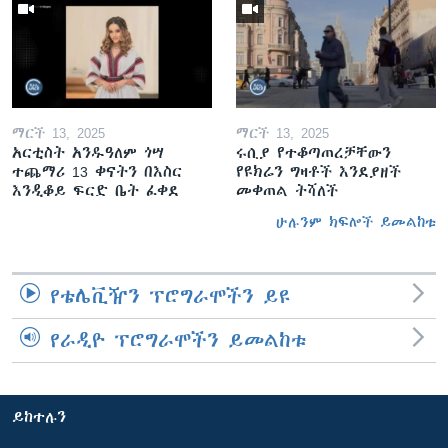
ማርች 13, 2025
ማርች 13, 2025
አርቲስት አንዱዓለም ጎሣ
ሩሲያ የተቆጣጠረቻቸውን
ተጨማሪ 13 ቀናትን በእስር
የዩክሬን ግዛቶች እንደያዘች
እንዲቆይ ፍርድ ቤት ፈቀደ
መቀጠል ትሻለች
ሁሉንም ክፍሎች ይመልከቱ
የቴሌቪዥን ፕሮግራሞችን ይዩ
የራዲዮ ፕሮግራሞችን ይመልከቱ
ይከተሉን