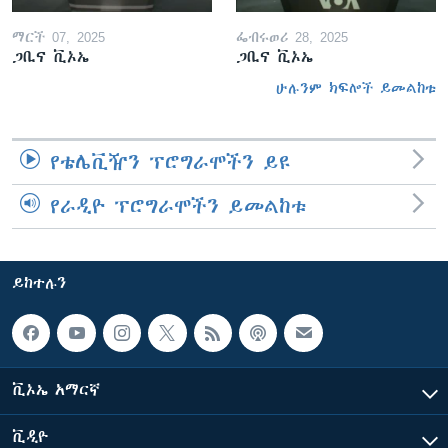
ማርች 07, 2025
ፌብሩወሪ 28, 2025
ጋቢና ቪኦኤ
ጋቢና ቪኦኤ
ሁሉንም ክፍሎች ይመልከቱ
የቴሌቪዥን ፕሮግራሞችን ይዩ
የራዲዮ ፕሮግራሞችን ይመልከቱ
ይከተሉን
ቪኦኤ አማርኛ
ቪዲዮ