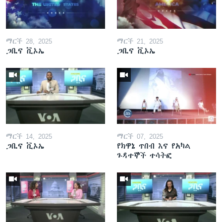
ማርች 28, 2025
ማርች 21, 2025
ጋቢና ቪኦኤ
ጋቢና ቪኦኤ
ማርች 14, 2025
ማርች 07, 2025
ጋቢና ቪኦኤ
የክዋኔ ጥበብ እና የአካል
ጉዳተኞች ተሳትፎ