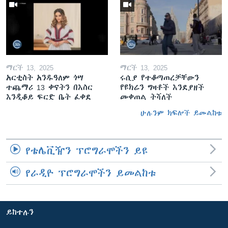
ማርች 13, 2025
ማርች 13, 2025
አርቲስት አንዱዓለም ጎሣ
ሩሲያ የተቆጣጠረቻቸውን
ተጨማሪ 13 ቀናትን በእስር
የዩክሬን ግዛቶች እንደያዘች
እንዲቆይ ፍርድ ቤት ፈቀደ
መቀጠል ትሻለች
ሁሉንም ክፍሎች ይመልከቱ
የቴሌቪዥን ፕሮግራሞችን ይዩ
የራዲዮ ፕሮግራሞችን ይመልከቱ
ይከተሉን