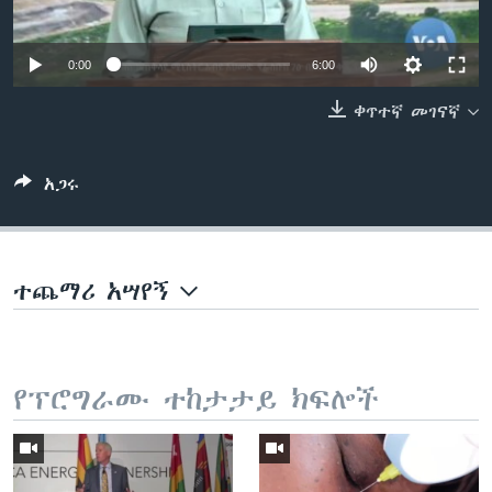
0:00
6:00
ቋንቋዎች
ቀጥተኛ መገናኛ
አጋሩ
ተጨማሪ አሣየኝ
የፕሮግራሙ ተከታታይ ክፍሎች