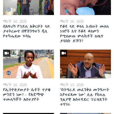
ማርች 14, 2025
ማርች 14, 2025
በአፍሪካ የኅይል አቅርቦት ላይ
የቆዳ ላይ ቀላል እብጠት መሰል
ያተኮረውና በዋሽንግተን ዲሲ
ነገሮች እና የቆዳ ቀለምን
የተካሔደው ጉባኤ
የሚለውጡ ምልክቶች ለጤና
ያሳስቡ ይኾን?
ማርች 14, 2025
ማርች 13, 2025
የኢትዮጵያውያት ሴቶች ጥያቄ
"በትግራይ መፈንቅለ መንግሥት
ምንድን ነው? - የአድማጭ
እየተፈጸመ ነው" ሲሉ የክልሉ
ተመልካቾች አስተያየት
ጊዜያዊ አስተዳደር ፕሬዝደንት
ተናገሩ