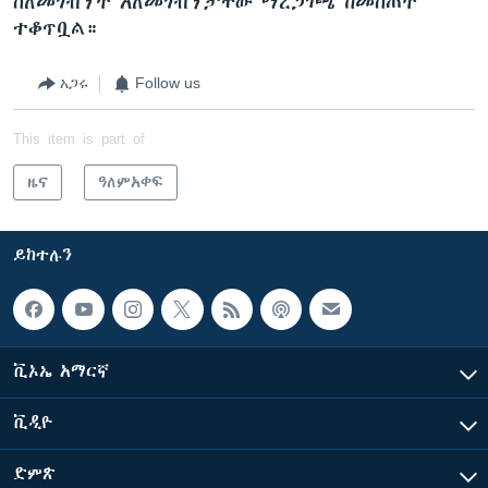
ስለመጎብኘት አለመጎብኘታቸው ማረጋገጫ ከመስጠት
ተቆጥቧል።
አጋሩ
Follow us
This item is part of
ዜና
ዓለምአቀፍ
ይከተሉን
ቪኦኤ አማርኛ
ቪዲዮ
ድምጽ