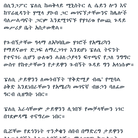
በሲንጋፖር ፔለሲ ከጠቅላይ ሚኒስትር ሊ ሴይን ሎን እና
ከፕሬዚዳንት ሃሚላ ያኮብ ጋር መገናኘታቸውንና ከሌሎች
ባለሥልጣናት ጋርም እንደሚገናኙ የሃገሪቱ የውጪ ጉዳይ
መሥሪያ ቤት አስታውቋል።
የጉብኝታቸው ዓላማ ለአካባቢው ሃገሮች የአሜሪካን
የማይናወጥ ድጋፍ ለማረጋገጥ እንደሆነ ፔለሲ ትናንት
የተናገሩ ሲሆን ሁለቱን ልዕለ-ኃያላን ፍጥጫና የጋለ ንግግር
ውስጥ የከተታቸውን የታይዋን ጉብኝት ጉዳይ ግን አላነሱም።
ፔለሲ ታይዋንን ለመጎብኘት “የቅድሚያ ብጤ” የሚባል
ዕቅድ እንደነበራቸውን የአሜሪካ መገናኛ ብዙኃን ባለፈው
ዓርብ ሲዘግቡ ነበር።
ፔለሲ እራሳቸውም ታይዋንን ሊጎበኙ የመቻላቸውን ነገር
በገደምዳሜ ተናግረው ነበር።
ቢሯቸው የደኅንነት ጥንቃቄን ሰበብ በማድረግ ታይዋንን