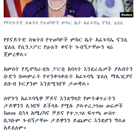
ቋንቋዎች
የዩናይትድ ስቴትስ የተወካዮች ምክር ቤት አፈጉባኤ ናንሲ ፔለሲ
የዩናይትድ ስቴትስ የተወካዮች ምክር ቤት አፈጉባኤ ናንሲ
ፔለሲ የሲንጋፖር የሁለት ቀናት ጉብኝታቸውን ዛሬ
ጀምረዋል።
አምስት የዴሞክራቲክ ፓርቲ አባላት እንደራሴዎች ያሉበትን
ቡድን በመምራት የተንቀሳቀሱት አፈጉባዔ ፔለሲ ማሌዢያና
ደቡብ ኮርያንም እንደሚጎበኙ ታውቋል።
ሰሞኑን አፈጉባዔዋ ቻይና እንደግዛቷ የምትቆጥራትን
ታይዋንን ሊጎበኙ ይችላሉ የሚሉ ያልተረጋገጡ ወሬዎች
ከወጡ በኋላ አሜሪካና ቻይና የተጋጋለ ፍጥጫ ውስጥ
ቢገቡም ጉብኝታቸው ታይዋንን ይጨምር እንደሆን ግልፅ
አይደለም።