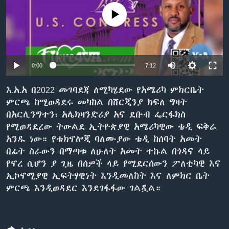
No media source currently available
ቋንቋዎች
0:00
7:12
እ.አ.አ በ2022 መገባደጃ ለሚካሄደው የአሜሪካ ምክርቤት
ምርጫ ከሚወዳደሩ መካከል በቨርጂንያ ክፍለ ግዛት
በአርሊንግተን፣ አሌክዛንድሪያ አና ደቡብ ፌርፋክስ
የሚወዳደረው ትውልደ ኢትዮጵያዊ አሜሪካዊው ቴዲ ፍቅሬ
አንዱ ነው። የቴክኖሎጂ ባለሙያው ቴዲ ከሰባት አመት
በፊት ስራውን በማጣቱ ለሁለት አመት ተኩል በጎዳና ላይ
የኖረ ሲሆን ያ ጊዜ በሰዎች ላይ የሚደርሰውን ፖለቲካዊ እና
ኢኮኖሚያዊ ኢፍትሃዊነት እንዲመለከት እና ለምክር ቤት
ምርጫ እንዲወዳደር እንደገፋፋው ገልጿል።