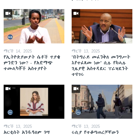
ማርች 14, 2025
ማርች 13, 2025
የኢትዮጵያውያት ሴቶች ጥያቄ
"በትግራይ መፈንቅለ መንግሥት
ምንድን ነው? - የአድማጭ
እየተፈጸመ ነው" ሲሉ የክልሉ
ተመልካቾች አስተያየት
ጊዜያዊ አስተዳደር ፕሬዝደንት
ተናገሩ
ማርች 13, 2025
ማርች 13, 2025
አርቲስት አንዱዓለም ጎሣ
ሩሲያ የተቆጣጠረቻቸውን