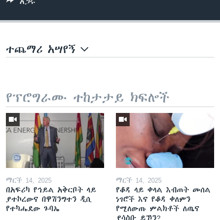
አጋሩ
ተጨማሪ አሣየኝ
የፕሮግራሙ ተከታታይ ክፍሎች
ማርች 14, 2025
ማርች 14, 2025
በአፍሪካ የኅይል አቅርቦት ላይ
የቆዳ ላይ ቀላል እብጠት መሰል
ያተኮረውና በዋሽንግተን ዲሲ
ነገሮች እና የቆዳ ቀለምን
የተካሔደው ጉባኤ
የሚለውጡ ምልክቶች ለጤና
ያሳስቡ ይኾን?