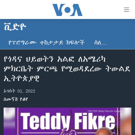
በቀላሉ
የመሥሪያ
ማገናኛዎች
ቪድዮ
ዜና
ወደ
ዋናው
የፕሮግራሙ ተከታታይ ክፍሎች
ስለ…
ኑሮ በጤንነት
ኢትዮጵያ
ይዘት
ጋቢና ቪኦኤ
እለፍ
አፍሪካ
የጎዳና ህይወትን አልፎ ለአሜሪካ
ወደ
ከምሽቱ ሦስት ሰዓት የአማርኛ ዜና
ዓለምአቀፍ
ምክርቤት ምርጫ የሚወዳደረው ትውልደ
ዋናው
ቪዲዮ
ይዘት
አሜሪካ
ኢትዮጵያዊ
እለፍ
የፎቶ መድብሎች
መካከለኛው ምሥራቅ
ወደ
ኦገስት 01, 2022
ክምችት
ዋናው
ስመኝሽ የቆየ
ይዘት
እለፍ
Learning English
ይከተሉን