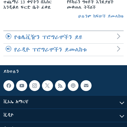
ተጨማሪ 13 ቀናትን በእስር
የዩክሬን ግዛቶች እንደያዘች
እንዲቆይ ፍርድ ቤት ፈቀደ
መቀጠል ትሻለች
ሁሉንም ክፍሎች ይመልከቱ
የቴሌቪዥን ፕሮግራሞችን ይዩ
የራዲዮ ፕሮግራሞችን ይመልከቱ
ይከተሉን
ቪኦኤ አማርኛ
ቪዲዮ