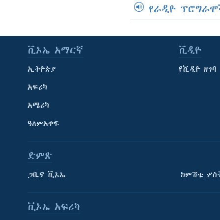
የራዲዮ ፕሮግራሞ
ቪኦኤ አማርኛ
ቪዲዮ
ኢትዮጵያ
የቪዲዮ ዘገባ
አፍሪካ
አሜሪካ
ዓለምአቀፍ
ድምጽ
ጋቢና ቪኦኤ
ከምሽቱ ሦስ
ቪኦኤ አፍሪካ