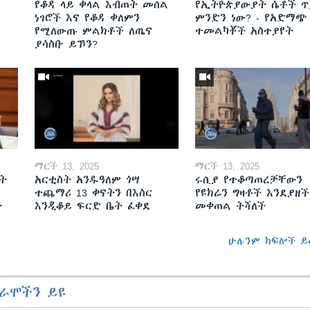
ይ
የቆዳ ላይ ቀላል እብጠት መሰል
የኢትዮጵያውያት ሴቶች ጥ
ነገሮች እና የቆዳ ቀለምን
ምንድን ነው? - የአድማጭ
የሚለውጡ ምልክቶች ለጤና
ተመልካቾች አስተያየት
ያሳስቡ ይኾን?
ማርች 13, 2025
ማርች 13, 2025
ት
አርቲስት አንዱዓለም ጎሣ
ሩሲያ የተቆጣጠረቻቸውን
ተጨማሪ 13 ቀናትን በእስር
የዩክሬን ግዛቶች እንደያዘች
ት
እንዲቆይ ፍርድ ቤት ፈቀደ
መቀጠል ትሻለች
ሁሉንም ክፍሎች ይ
ራሞችን ይዩ