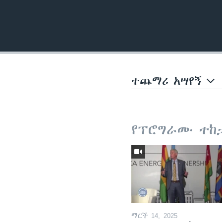
ተጨማሪ አሣየኝ
የፕሮግራሙ ተከ
ማርች 14, 2025