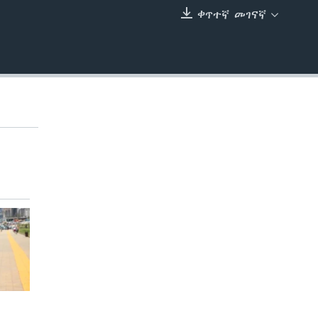
ቀጥተኛ መገናኛ
EMBED