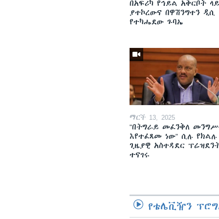
በአፍሪካ የኅይል አቅርቦት ላ
ያተኮረውና በዋሽንግተን ዲሲ
የተካሔደው ጉባኤ
ማርች 13, 2025
"በትግራይ መፈንቅለ መንግሥ
እየተፈጸመ ነው" ሲሉ የክልሉ
ጊዜያዊ አስተዳደር ፕሬዝደን
ተናገሩ
የቴሌቪዥን ፕሮግ