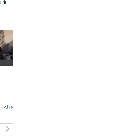
ያቄ
መልከቱ