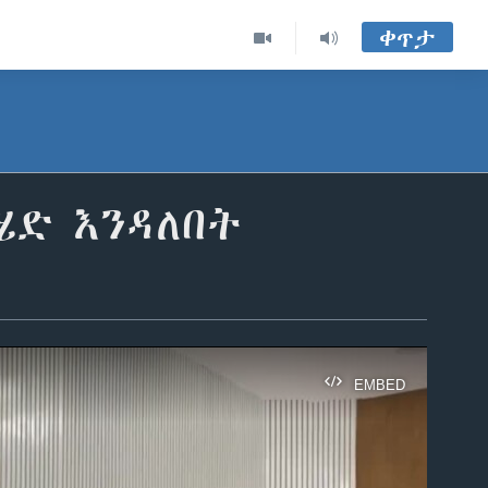
ቀጥታ
ሄድ እንዳለበት
EMBED