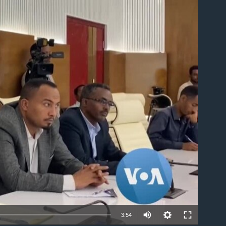
able
3:54