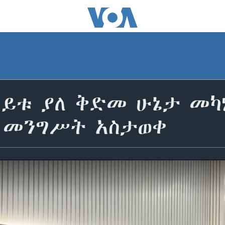
ይይቱ ያለ ቅድመ ሁኔታ መካ
 መንግሥት አስታወቀ