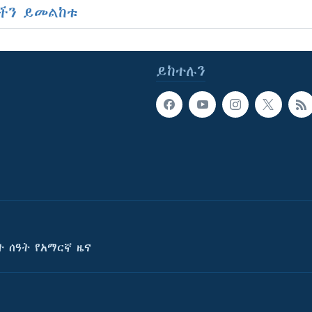
ችን ይመልከቱ
ይከተሉን
ት ሰዓት የአማርኛ ዜና