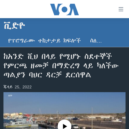
በቀላሉ
የመሥሪያ
ማገናኛዎች
ቪድዮ
ዜና
ወደ
ዋናው
የፕሮግራሙ ተከታታይ ክፍሎች
ስለ…
ኑሮ በጤንነት
ኢትዮጵያ
ይዘት
ጋቢና ቪኦኤ
እለፍ
አፍሪካ
ከአንድ ሺህ በላይ የሚሆኑ ስደተኞች
ወደ
ከምሽቱ ሦስት ሰዓት የአማርኛ ዜና
ዓለምአቀፍ
የምርጫ ዘመቻ በማድረግ ላይ ካለችው
ዋናው
ቪዲዮ
ይዘት
አሜሪካ
ጣልያን ባህር ዳርቻ ደርሰዋል
እለፍ
የፎቶ መድብሎች
መካከለኛው ምሥራቅ
ወደ
ጁላይ 25, 2022
ክምችት
ዋናው
ይዘት
እለፍ
Learning English
ይከተሉን
No media source currently available