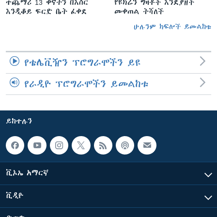
ተጨማሪ 13 ቀናትን በእስር
የዩክሬን ግዛቶች እንደያዘች
እንዲቆይ ፍርድ ቤት ፈቀደ
መቀጠል ትሻለች
ሁሉንም ክፍሎች ይመልከቱ
የቴሌቪዥን ፕሮግራሞችን ይዩ
የራዲዮ ፕሮግራሞችን ይመልከቱ
ይከተሉን
ቪኦኤ አማርኛ
ቪዲዮ