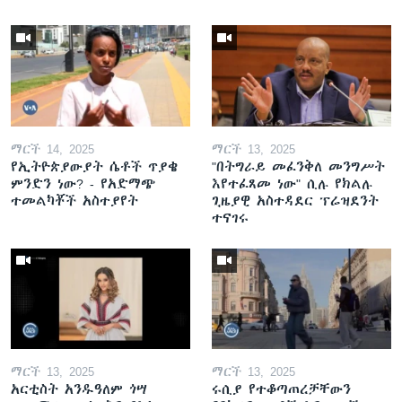
ማርች 14, 2025
ማርች 13, 2025
የኢትዮጵያውያት ሴቶች ጥያቄ
"በትግራይ መፈንቅለ መንግሥት
ምንድን ነው? - የአድማጭ
እየተፈጸመ ነው" ሲሉ የክልሉ
ተመልካቾች አስተያየት
ጊዜያዊ አስተዳደር ፕሬዝደንት
ተናገሩ
ማርች 13, 2025
ማርች 13, 2025
አርቲስት አንዱዓለም ጎሣ
ሩሲያ የተቆጣጠረቻቸውን