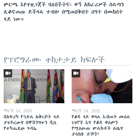
ምርጫ እየተዘጋጀች ባለበችትና፣ ቀኝ አክራሪዎች ስልጣን
ሊቆናጠጡ ይችላል ተብሎ በሚጠበቅበት ሰዓት በመከሰት
ላይ ነው።
የፕሮግራሙ ተከታታይ ክፍሎች
ማርች 14, 2025
ማርች 14, 2025
በአፍሪካ የኅይል አቅርቦት ላይ
የቆዳ ላይ ቀላል እብጠት መሰል
ያተኮረውና በዋሽንግተን ዲሲ
ነገሮች እና የቆዳ ቀለምን
የተካሔደው ጉባኤ
የሚለውጡ ምልክቶች ለጤና
ያሳስቡ ይኾን?