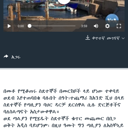
ቋንቋዎች
0:00
3:59
ቀጥተኛ መገናኛ
አጋሩ
በመቶ የሚቆጠሩ ስደተኞች በመርከቦች ላይ ሆነው ተቀባይ
ወደብ እየተጠባበቁ ባሉበት ሰዓት፣ተጨማሪ ከአንድ ሺህ በላይ
ስደተኞች የጣሊያን ባህር ዳርቻ ደርሰዋል ሲሉ ድርጅቶችና
ባለስልጣናት አስታውቀዋል።
ወደ ጣልያን የሚሄዱት ስደተኞች ቁጥር መጨመር በበጋ
ወቅት አዲስ ባይሆንም፣ በዚህ ዓመት ግን ጣሊያን ለአስቸኳይ