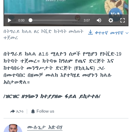
0:00
3:07
ቋንቋዎች
በትግራይ ክልል ፀረ ኮቪድ ክትባት መስጠት
ቀጥተኛ መገናኛ
ተጀመረ
በትግራይ ክልል ለ1.6 ሚሊዮን ሰዎች የሚሆን የኮቪድ-19
ክትባት ተጀመረ። ክትባቱ ከዓለም የጤና ድርጅት እና
ከተባበሩት መንግሥታት ድርጅት (ዩኒሲኤፍ) ጋራ
በመተባበር በዘመቻ መልክ እየተካሄደ መሆኑን ክልሉ
አስታውቋል።
/ዝርዝር ዘገባውን ከተያያዘው ፋይል ይከታተሉ/
አጋሩ
Follow us
ሙሉጌታ አጽብሃ