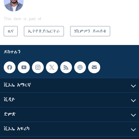
This item is part of
ዜና
ኢትዮጵያ/ኤርትራ
ሃኪምዎን ይጠይቁ
ይከተሉን
ቪኦኤ አማርኛ
ቪዲዮ
ድምጽ
ቪኦኤ አፍሪካ