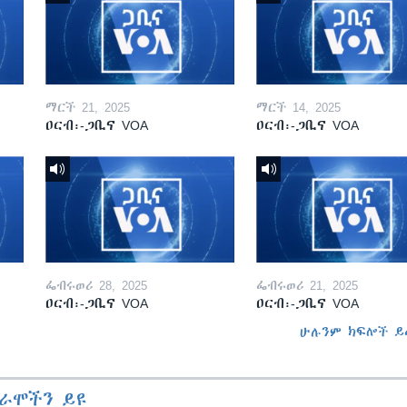
ማርች 21, 2025
ማርች 14, 2025
ዐርብ፡-ጋቢና VOA
ዐርብ፡-ጋቢና VOA
ፌብሩወሪ 28, 2025
ፌብሩወሪ 21, 2025
ዐርብ፡-ጋቢና VOA
ዐርብ፡-ጋቢና VOA
ሁሉንም ክፍሎች ይ
ራሞችን ይዩ