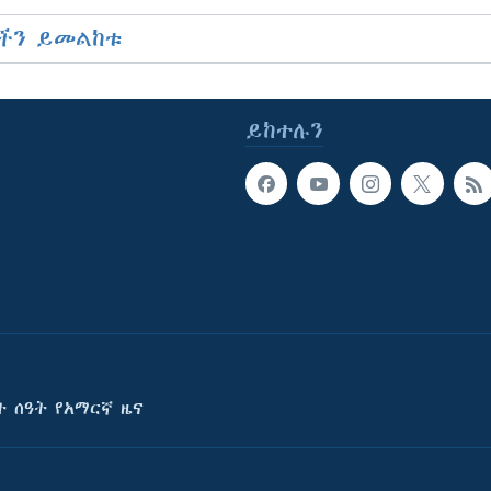
ችን ይመልከቱ
ይከተሉን
ት ሰዓት የአማርኛ ዜና