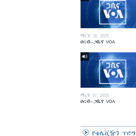
ማርች 28, 2025
ዐርብ፡-ጋቢና VOA
ማርች 07, 2025
ዐርብ፡-ጋቢና VOA
የቴሌቪዥን ፕሮግ