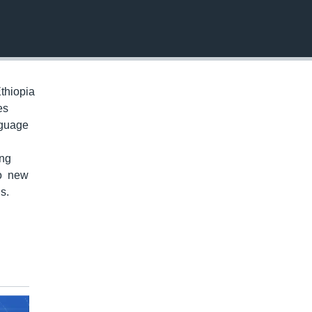
EMBED
thiopia
es
nguage
ung
to new
s.