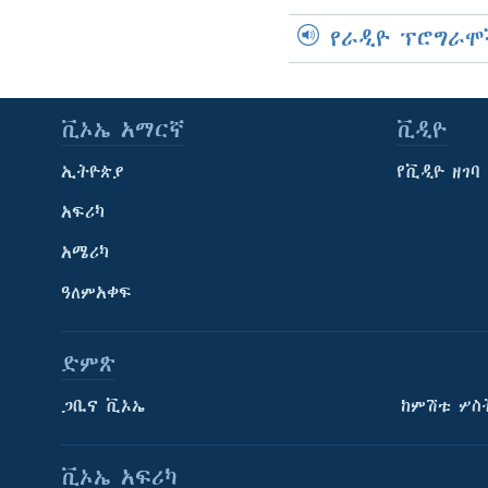
የራዲዮ ፕሮግራሞ
ቪኦኤ አማርኛ
ቪዲዮ
ኢትዮጵያ
የቪዲዮ ዘገባ
አፍሪካ
አሜሪካ
ዓለምአቀፍ
ድምጽ
ጋቢና ቪኦኤ
ከምሽቱ ሦስ
ቪኦኤ አፍሪካ