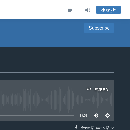
ቀጥታ
Subscribe
EMBED
able
29:59
ቀጥተኛ መገናኛ