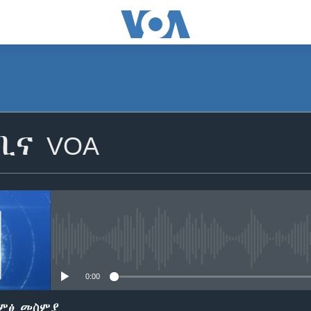
SUBSCRIBE
ቢና VOA
ይድረሰኝ / ይላክልኝ
No media source currently avail
0:00
ድምፅ መስምያ